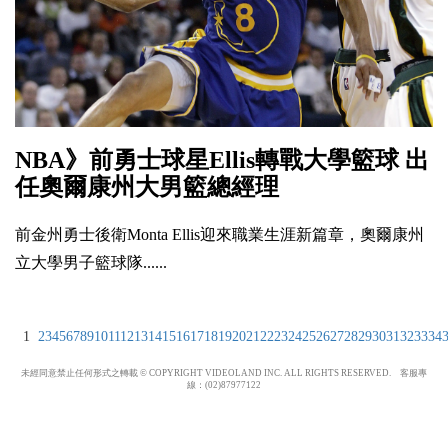
NBA》前勇士球星Ellis轉戰大學籃球 出
任奧爾康州大男籃總經理
前金州勇士後衛Monta Ellis迎來職業生涯新篇章，奧爾康州
立大學男子籃球隊......
1
2
3
4
5
6
7
8
9
10
11
12
13
14
15
16
17
18
19
20
21
22
23
24
25
26
27
28
29
30
31
32
33
34
未經同意禁止任何形式之轉載 © COPYRIGHT VIDEOLAND INC. ALL RIGHTS RESERVED. 客服專
線：(02)87977122