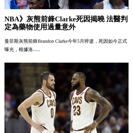
NBA》灰熊前鋒Clarke死因揭曉 法醫判
定為藥物使用過量意外
曼菲斯灰熊前鋒Brandon Clarke今年5月猝逝，死因如今正式
曝光，根據洛......