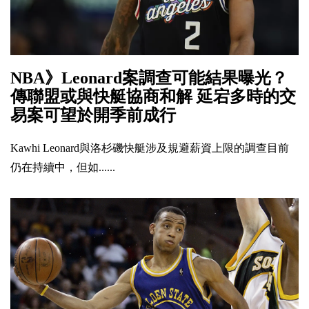
NBA》Leonard案調查可能結果曝光？
傳聯盟或與快艇協商和解 延宕多時的交
易案可望於開季前成行
Kawhi Leonard與洛杉磯快艇涉及規避薪資上限的調查目前
仍在持續中，但如......