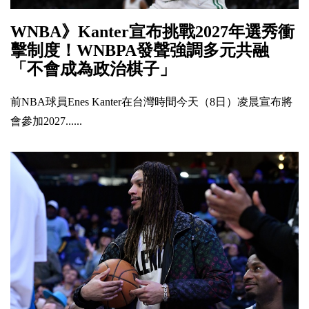
WNBA》Kanter宣布挑戰2027年選秀衝
擊制度！WNBPA發聲強調多元共融
「不會成為政治棋子」
前NBA球員Enes Kanter在台灣時間今天（8日）凌晨宣布將
會參加2027......