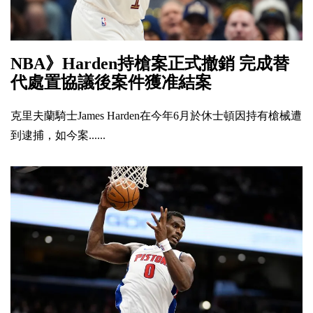
NBA》Harden持槍案正式撤銷 完成替
代處置協議後案件獲准結案
克里夫蘭騎士James Harden在今年6月於休士頓因持有槍械遭
到逮捕，如今案......