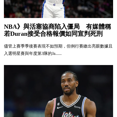
NBA》與活塞協商陷入僵局 有媒體稱
若Duran接受合格報價如同宣判死刑
儘管上賽季季後賽表現不如預期，但例行賽繳出亮眼數據且
入選明星賽與年度第3隊的Ja......