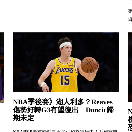
5
NBA季後賽》湖人利多？Reaves
傷勢好轉G3有望復出 Doncic歸
期未定
機
NBA季後賽首輪戰事正如火如荼進行中！系列賽取