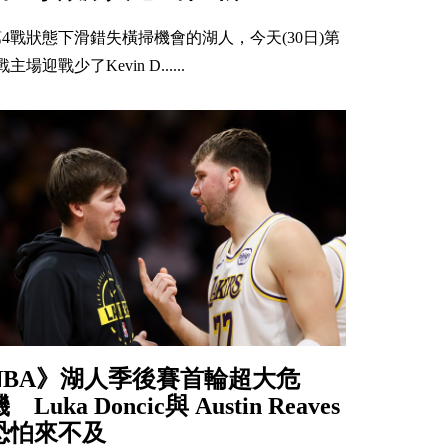
第4戰狀態下滑錯失橫掃機會的湖人，今天(30日)第
戰主場迎戰少了Kevin D......
NBA》湖人季後賽首輪超大危
 Luka Doncic與 Austin Reaves
恐怕來不及