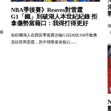
NBA季後賽》Reaves對雷霆
G1「鐵」到破湖人本世紀紀錄 拒
拿傷勢當藉口：我得打得更好
第
《
洛杉磯湖人在西區季後賽次輪G1以90比108不敵奧
克拉荷馬雷霆，其中球隊進攻核心......