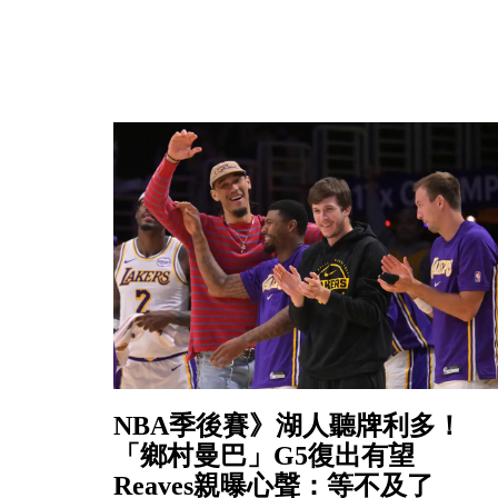
NBA季後賽》湖人聽牌利多！
「鄉村曼巴」G5復出有望
Reaves親曝心聲：等不及了