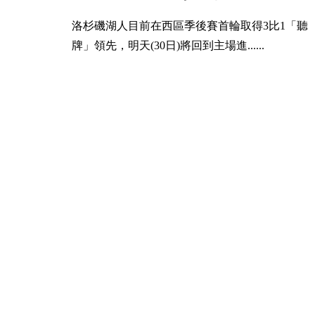
洛杉磯湖人目前在西區季後賽首輪取得3比1「聽
牌」領先，明天(30日)將回到主場進......