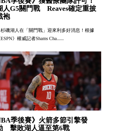
NBA季後賽》獲醫療團隊許可！
湖人G5關門戰 Reaves確定重披
戰袍
洛杉磯湖人在「關門戰」迎來利多好消息！根據
ESPN》權威記者Shams Cha......
NBA季後賽》火箭多節引擎發
動 擊敗湖人逼至第6戰