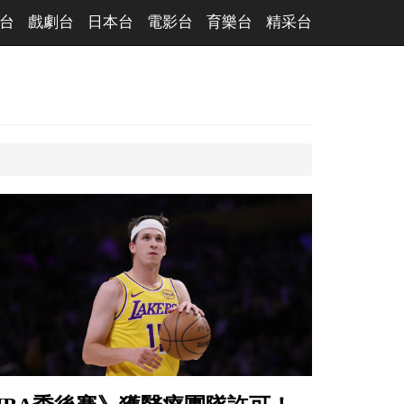
台
戲劇台
日本台
電影台
育樂台
精采台