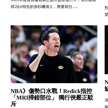
得2比0領先的洛杉磯湖人，將要前往......
星
NBA》傷勢口水戰！Redick指控
「MRI掃錯部位」 獨行俠嚴正駁
湖
斥
級