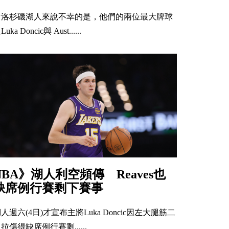
對洛杉磯湖人來說不幸的是，他們的兩位最大牌球
Luka Doncic與 Aust......
NBA》湖人利空頻傳 Reaves也
缺席例行賽剩下賽事
人週六(4日)才宣布主將Luka Doncic因左大腿筋二
拉傷得缺席例行賽剩......