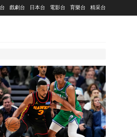
台
戲劇台
日本台
電影台
育樂台
精采台