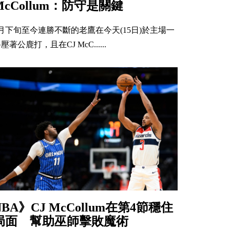
McCollum：防守是關鍵
2月下旬至今連勝不斷的老鷹在今天(15日)於主場一
壓著公鹿打，且在CJ McC......
NBA》CJ McCollum在第4節穩住
局面 幫助巫師擊敗魔術