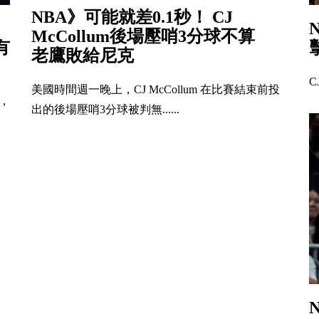
NBA》可能就差0.1秒！ CJ
McCollum後場壓哨3分球不算
有
老鷹敗給尼克
C
美國時間週一晚上，CJ McCollum 在比賽結束前投
，
出的後場壓哨3分球被判無......