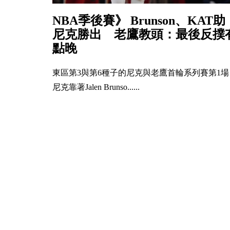
NBA季後賽》 Brunson、KAT助
尼克勝出 老鷹教頭：最後反撲
點晚
東區第3與第6種子的尼克與老鷹首輪系列賽第1場
尼克靠著Jalen Brunso......