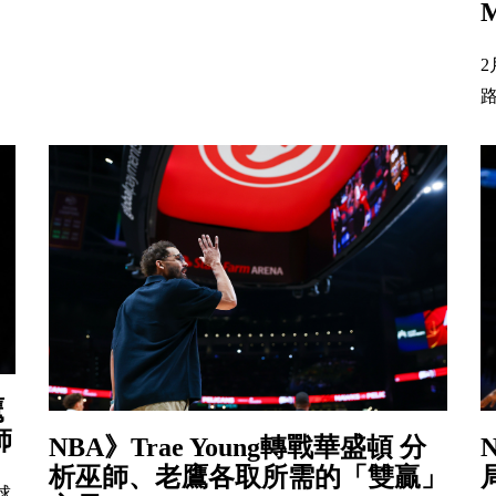
路
鷹
師
NBA》Trae Young轉戰華盛頓 分
析巫師、老鷹各取所需的「雙贏」
球