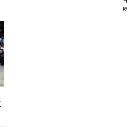
敗
三
次，