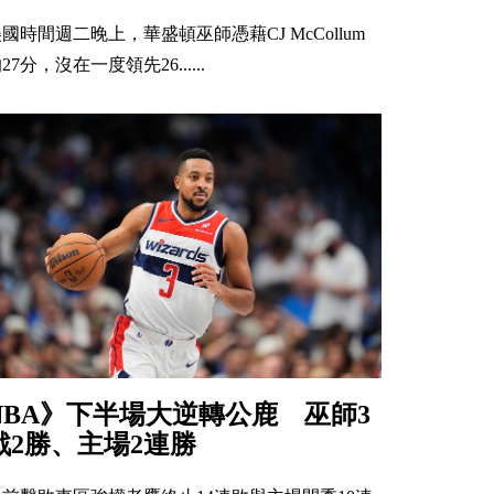
國時間週二晚上，華盛頓巫師憑藉CJ McCollum
27分，沒在一度領先26......
NBA》下半場大逆轉公鹿 巫師3
戰2勝、主場2連勝