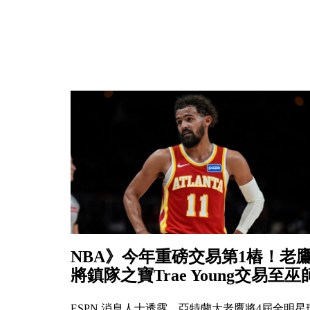
NBA》今年重磅交易第1樁！老
將鎮隊之寶Trae Young交易至巫
ESPN 消息人士透露，亞特蘭大老鷹將4屆全明星