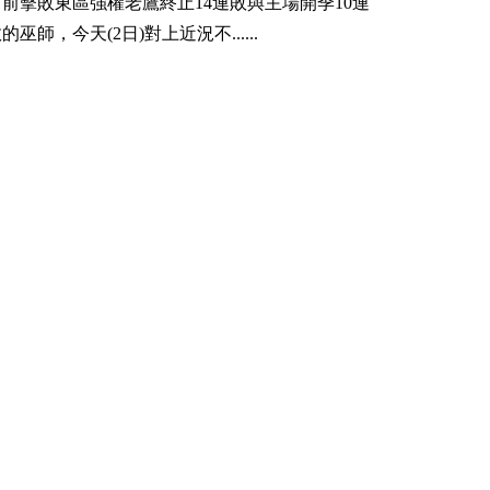
日前擊敗東區強權老鷹終止14連敗與主場開季10連
的巫師，今天(2日)對上近況不......