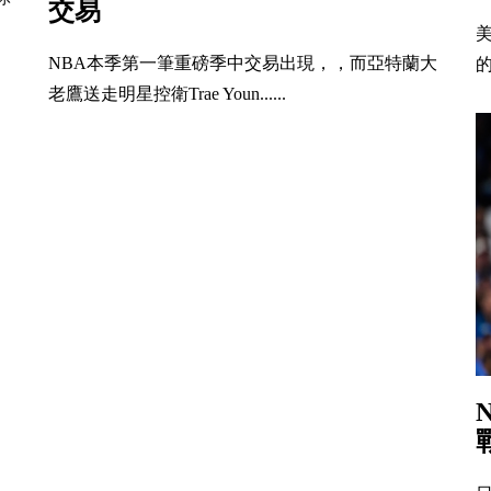
交易
美
NBA本季第一筆重磅季中交易出現，，而亞特蘭大
的
老鷹送走明星控衛Trae Youn......