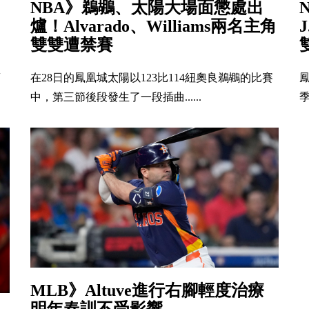
NBA》鵜鶘、太陽大場面懲處出
爐！Alvarado、Williams兩名主角
雙雙遭禁賽
蘭
在28日的鳳凰城太陽以123比114紐奧良鵜鶘的比賽
中，第三節後段發生了一段插曲......
季
MLB》Altuve進行右腳輕度治療
明年春訓不受影響