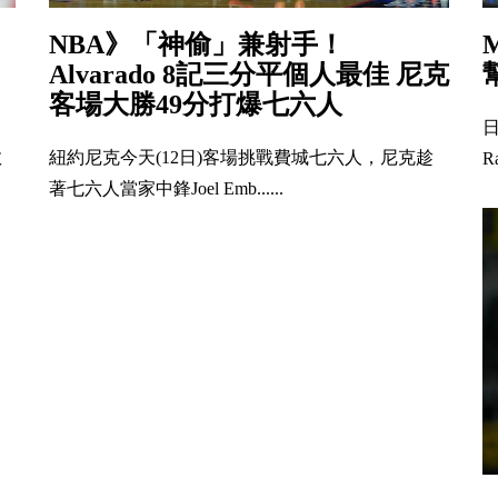
NBA》「神偷」兼射手！
Alvarado 8記三分平個人最佳 尼克
客場大勝49分打爆七六人
日
敗
紐約尼克今天(12日)客場挑戰費城七六人，尼克趁
R
著七六人當家中鋒Joel Emb......