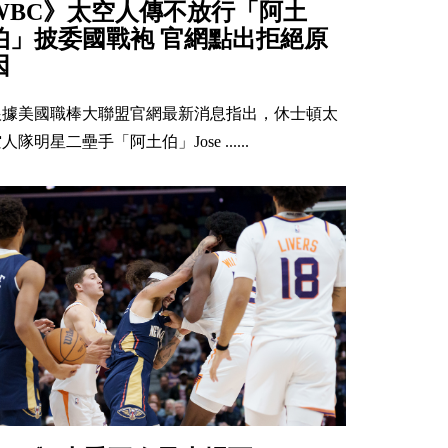
WBC》太空人傳不放行「阿土
伯」披委國戰袍 官網點出拒絕原
因
根據美國職棒大聯盟官網最新消息指出，休士頓太
人隊明星二壘手「阿土伯」Jose ......