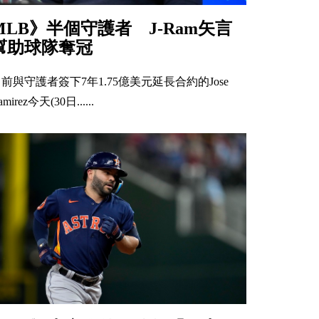
MLB》半個守護者 J-Ram矢言
幫助球隊奪冠
前與守護者簽下7年1.75億美元延長合約的Jose
amirez今天(30日......