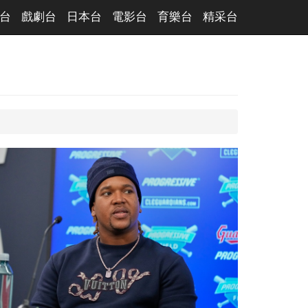
台
戲劇台
日本台
電影台
育樂台
精采台