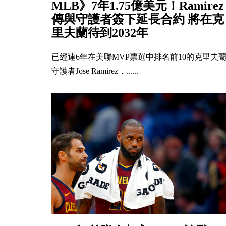
MLB》7年1.75億美元！Ramirez
傳與守護者簽下延長合約 將在克
里夫蘭待到2032年
已經連6年在美聯MVP票選中排名前10的克里夫
守護者Jose Ramirez，......