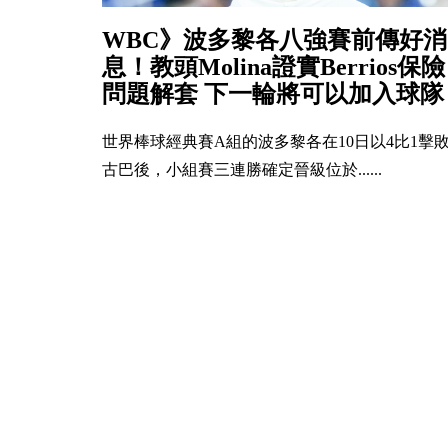
WBC》波多黎各八強賽前傳好消
息！教頭Molina證實Berrios保險
問題解套 下一輪將可以加入球隊
世界棒球經典賽A組的波多黎各在10日以4比1擊
古巴後，小組賽三連勝確定晉級位於......