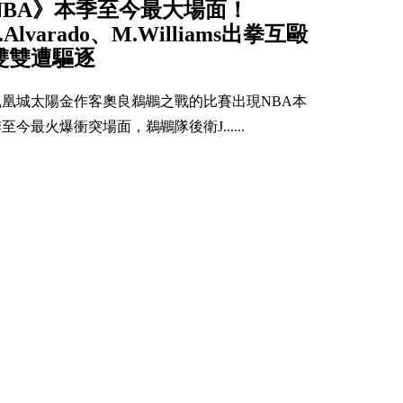
NBA》本季至今最大場面！
J.Alvarado、M.Williams出拳互毆
雙雙遭驅逐
鳳凰城太陽金作客奧良鵜鶘之戰的比賽出現NBA本
至今最火爆衝突場面，鵜鶘隊後衛J......