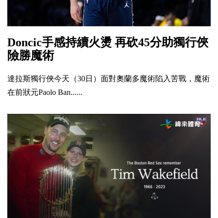
Doncic手感持續火燙 再砍45分助獨行俠
險勝魔術
達拉斯獨行俠今天（30日）面對奧蘭多魔術陷入苦戰，魔術
在前狀元Paolo Ban......