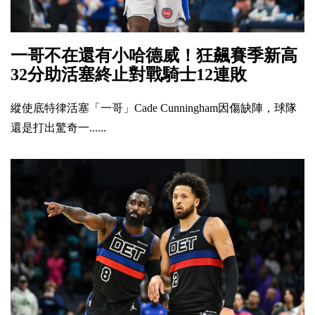
一哥不在還有小哈德威！狂飆賽季新高
32分助活塞終止對戰騎士12連敗
縱使底特律活塞「一哥」Cade Cunningham因傷缺陣，球隊
還是打出驚奇一......