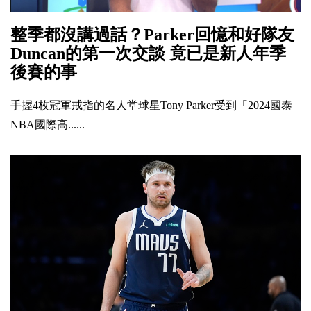
整季都沒講過話？Parker回憶和好隊友
Duncan的第一次交談 竟已是新人年季
後賽的事
手握4枚冠軍戒指的名人堂球星Tony Parker受到「2024國泰
NBA國際高......