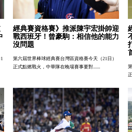
支
經典賽資格賽》推派陳宇宏掛帥迎
中
戰西班牙！曾豪駒：相信他的能力
沒問題
1
第六屆世界棒球經典賽台灣區資格賽今天（21日）
正式點燃戰火，中華隊在晚場賽事要對......
正