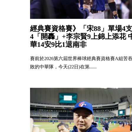
經典賽資格賽》「宋88」單場4
4「開轟」+李宗賢9上錦上添花 
華14安9比1退南非
賽前於2026第六屆世界棒球經典賽資格賽A組苦吞
敗的中華隊，今天(22日)在第......