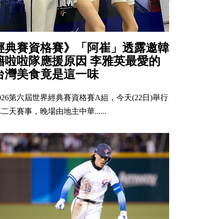
經典賽資格賽》「阿崔」透露邀韓
籍啦啦隊應援原因 李雅英最愛的
台灣美食竟是這一味
026第六屆世界經典賽資格賽A組，今天(22日)舉行
二天賽事，晚場由地主中華......