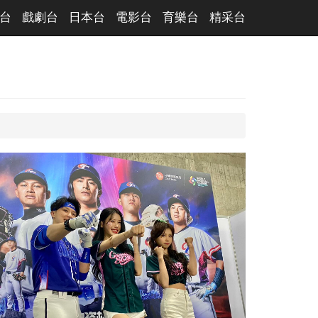
台
戲劇台
日本台
電影台
育樂台
精采台