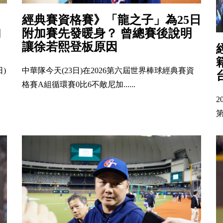
經典賽資格賽》「龍之子」為25日
附加賽先發暖身？ 曾總賽後說明
加
讓徐若熙登板原因
中華隊今天(23日)在2026第六屆世界棒球經典賽資
)
格賽A組循環賽0比6不敵尼加......
2
第