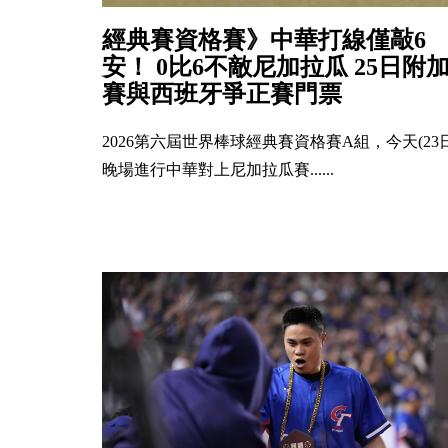
經典賽資格賽》中華打線僅敲6
安！ 0比6不敵尼加拉瓜 25日附
賽與西班牙爭正賽門票
2026第六屆世界棒球經典賽資格賽A組，今天(23日
晚場進行中華對上尼加拉瓜賽......