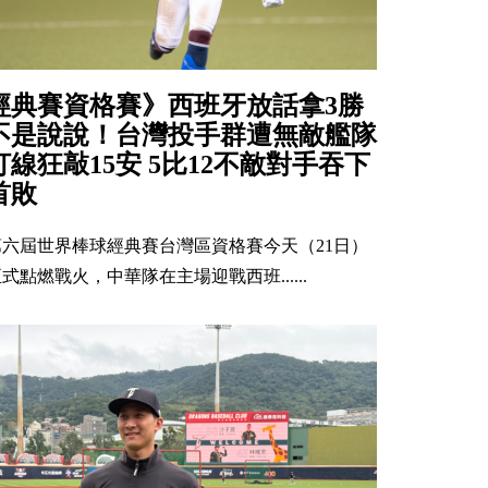
經典賽資格賽》西班牙放話拿3勝
不是說說！台灣投手群遭無敵艦隊
打線狂敲15安 5比12不敵對手吞下
首敗
第六屆世界棒球經典賽台灣區資格賽今天（21日）
式點燃戰火，中華隊在主場迎戰西班......