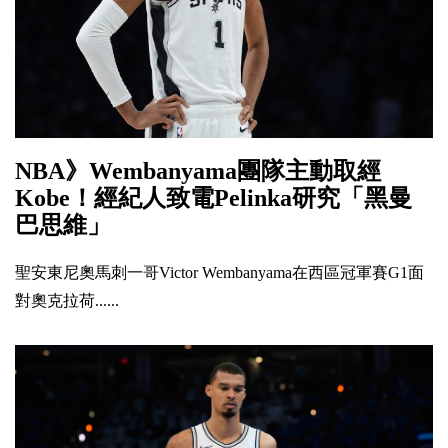
NBA》Wembanyama團隊主動取經
Kobe！經紀人致電Pelinka研究「黑曼
巴思維」
聖安東尼奧馬刺一哥Victor Wembanyama在西區冠軍賽G1面
對奧克拉荷......