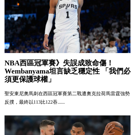
NBA西區冠軍賽》失誤成致命傷！
Wembanyama坦言缺乏穩定性 「我們必
須更保護球權」
聖安東尼奧馬刺在西區冠軍賽第二戰遭奧克拉荷馬雷霆強勢
反撲，最終以113比122吞......