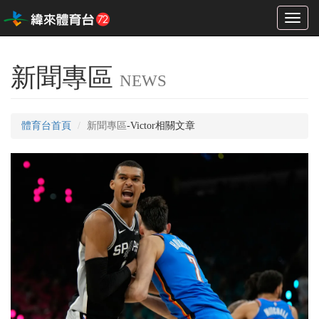
Toggl
naviga
新聞專區
NEWS
體育台首頁
新聞專區
-Victor相關文章