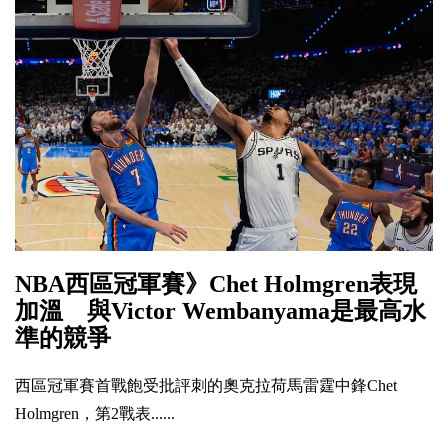
NBA西區冠軍賽》Chet Holmgren表現
加溫 與Victor Wembanyama是最高水
準的競爭
西區冠軍賽首戰飽受批評刺的奧克拉荷馬雷霆中鋒Chet
Holmgren，第2戰表......