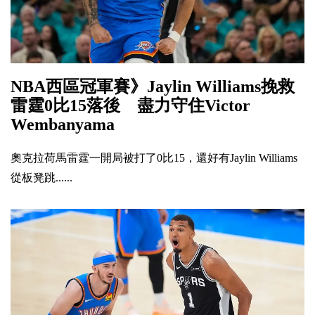
NBA西區冠軍賽》Jaylin Williams挽救
雷霆0比15落後 盡力守住Victor
Wembanyama
奧克拉荷馬雷霆一開局被打了0比15，還好有Jaylin Williams
從板凳跳......