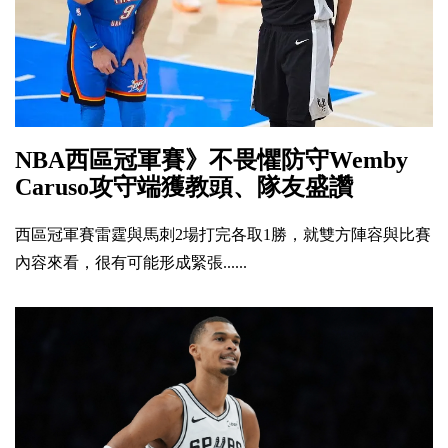
NBA西區冠軍賽》不畏懼防守Wemby
Caruso攻守端獲教頭、隊友盛讚
西區冠軍賽雷霆與馬刺2場打完各取1勝，就雙方陣容與比賽
內容來看，很有可能形成緊張......