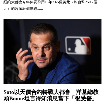
紐約大都會今年休賽季用15年7.65億美元（約台幣250.2億
元）的超頂級價碼簽......
Soto以天價合約轉戰大都會 洋基總教
頭Boone坦言得知消息當下「很受傷」