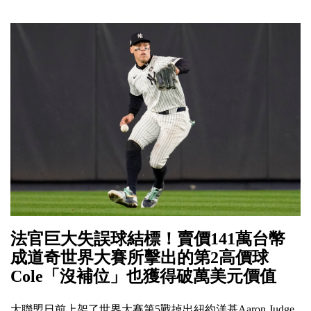
法官巨大失誤球結標！賣價141萬台幣
成道奇世界大賽所擊出的第2高價球
Cole「沒補位」也獲得破萬美元價值
大聯盟日前上架了世界大賽第5戰掉出紐約洋基Aaron Judge