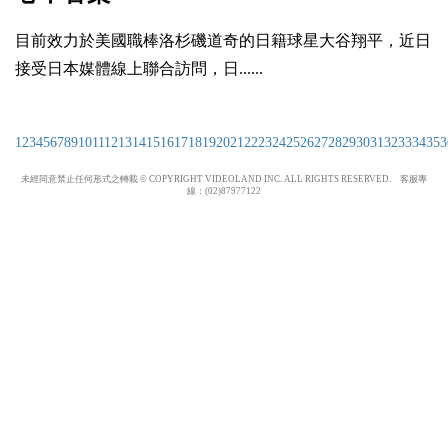
目前效力於美國職棒洛杉磯道奇的日籍球星大谷翔平，近日
接受日本媒體線上聯合訪問，日......
1
2
3
4
5
6
7
8
9
10
11
12
13
14
15
16
17
18
19
20
21
22
23
24
25
26
27
28
29
30
31
32
33
34
35
3
未經同意禁止任何形式之轉載 © COPYRIGHT VIDEOLAND INC. ALL RIGHTS RESERVED. 客服專
線：(02)87977122