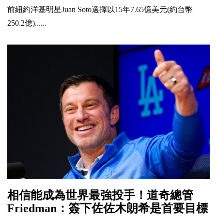
前紐約洋基明星Juan Soto選擇以15年7.65億美元(約台幣
250.2億)......
相信能成為世界最強投手！道奇總管
Friedman：簽下佐佐木朗希是首要目標