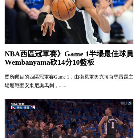
NBA西區冠軍賽》Game 1半場最佳球員
Wembanyama砍14分10籃板
眾所矚目的西區冠軍賽Game 1，由衛冕軍奧克拉荷馬雷霆主
場迎戰聖安東尼奧馬刺，......