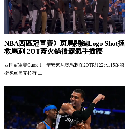
NBA西區冠軍賽》斑馬關鍵Logo Shot拯
救馬刺 2OT蓋火鍋後霸氣手插腰
西區冠軍賽Game 1，聖安東尼奧馬刺在2OT以122比115踢館
衛冕軍奧克拉荷......