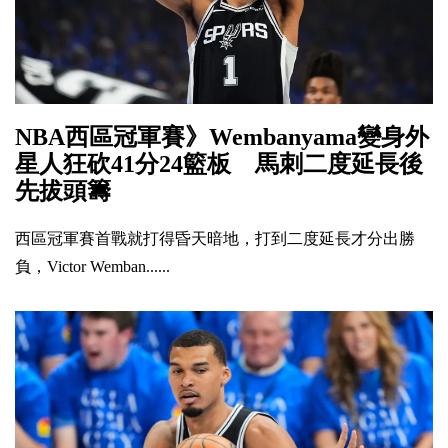
NBA西區冠軍賽》Wembanyama變身外
星人狂砍41分24籃板 馬刺二度延長後
先拔頭籌
西區冠軍賽首戰就打得昏天暗地，打到二度延長才分出勝
負，Victor Wemban......