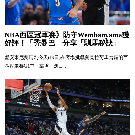
NBA西區冠軍賽》防守Wembanyama獲
好評！「禿曼巴」分享「馴馬秘訣」
聖安東尼奧馬刺今天(19日)在客場挑戰奧克拉荷馬雷霆的西
區冠軍賽G1中，靠著「斑......