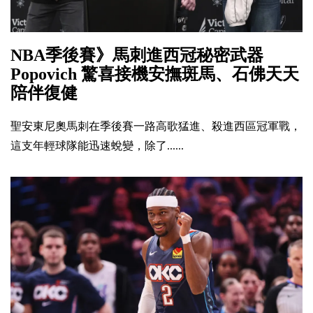
NBA季後賽》馬刺進西冠秘密武器
Popovich 驚喜接機安撫斑馬、石佛天天
陪伴復健
聖安東尼奧馬刺在季後賽一路高歌猛進、殺進西區冠軍戰，
這支年輕球隊能迅速蛻變，除了......