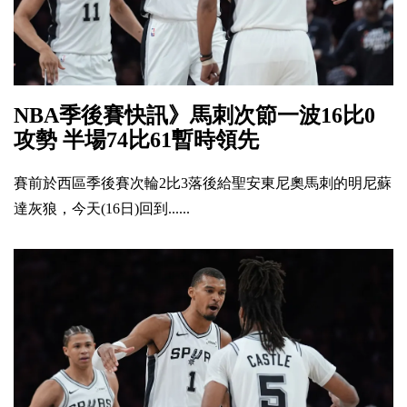
NBA季後賽快訊》馬刺次節一波16比0
攻勢 半場74比61暫時領先
賽前於西區季後賽次輪2比3落後給聖安東尼奧馬刺的明尼蘇
達灰狼，今天(16日)回到......