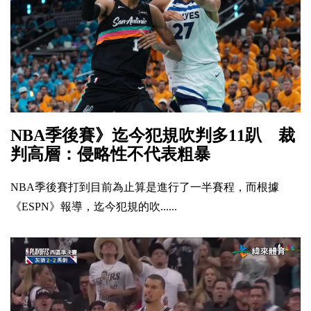
NBA季後賽》迄今犯規吹判多11趴 裁
判高層：侵略性不代表粗暴
NBA季後賽打到目前為止算是進行了一半賽程，而根據
《ESPN》報導，迄今犯規的吹......