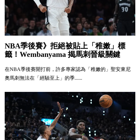
NBA季後賽》拒絕被貼上「稚嫩」標
籤！Wembanyama 揭馬刺晉級關鍵
在NBA季後賽開打前，許多專家認為「稚嫩的」聖安東尼
奧馬刺無法在「經驗至上」的季......