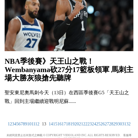
NBA季後賽》天王山之戰！
Wembanyama砍27分17籃板領軍 馬刺主
場大勝灰狼搶先聽牌
聖安東尼奧馬刺今天（13日）在西區季後賽G5「天王山之
戰」回到主場繼續迎戰明尼蘇......
1
2
3
4
5
6
7
8
9
10
11
12
13
14
15
16
17
18
19
20
21
22
23
24
25
26
27
28
29
30
31
32
未經同意禁止任何形式之轉載 © COPYRIGHT VIDEOLAND INC. ALL RIGHTS RESERVED. 客服專