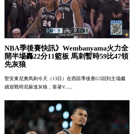
NBA季後賽快訊》Wembanyama火力全
開半場轟22分11籃板 馬刺暫時59比47領
先灰狼
聖安東尼奧馬刺今天（13日）在西區季後賽G5回到主場繼
續迎戰明尼蘇達灰狼，靠著V......