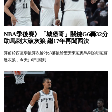
NBA季後賽》「城堡哥」關鍵G6轟32分
助馬刺大破灰狼 繼17年再闖西決
賽前於西區季後賽次輪2比3落後給聖安東尼奧馬刺的明尼蘇
達灰狼，今天(16日)回到......