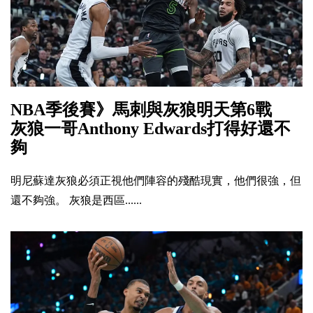
NBA季後賽》馬刺與灰狼明天第6戰
灰狼一哥Anthony Edwards打得好還不
夠
明尼蘇達灰狼必須正視他們陣容的殘酷現實，他們很強，但
還不夠強。 灰狼是西區......