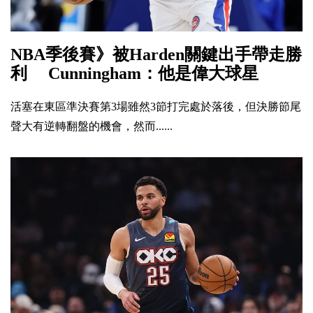
NBA季後賽》被Harden關鍵出手帶走勝
利 Cunningham：他是偉大球星
活塞在東區準決賽第3場雖然3節打完處於落後，但決勝節尾
聲大有逆轉翻盤的機會，然而......