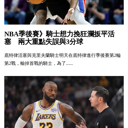
NBA季後賽》騎士想力挽狂瀾扳平活
塞 兩大重點失誤與3分球
底特律活塞與克里夫蘭騎士明天在底特律進行季後賽第2輪
第2戰，輸掉首戰的騎士，為了......