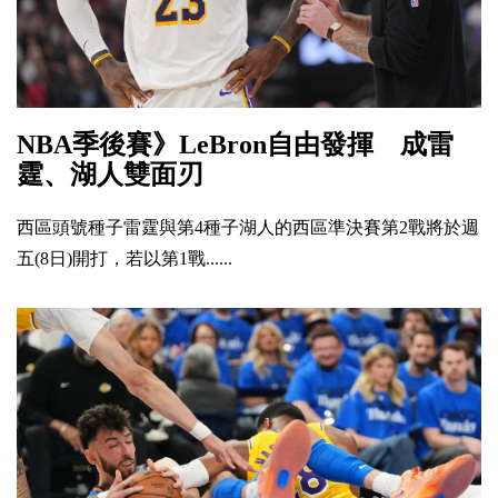
NBA季後賽》LeBron自由發揮 成雷
霆、湖人雙面刃
西區頭號種子雷霆與第4種子湖人的西區準決賽第2戰將於週
五(8日)開打，若以第1戰......