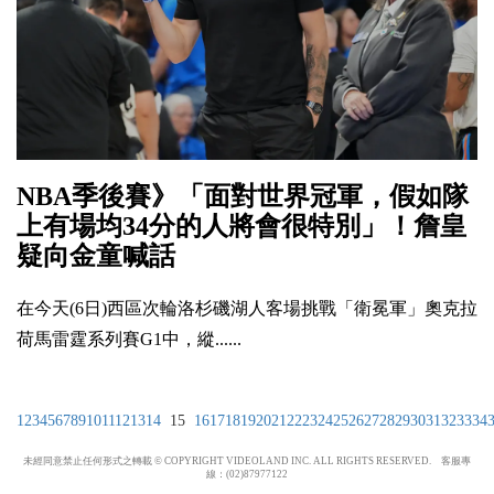
NBA季後賽》「面對世界冠軍，假如隊
上有場均34分的人將會很特別」！詹皇
疑向金童喊話
在今天(6日)西區次輪洛杉磯湖人客場挑戰「衛冕軍」奧克拉
荷馬雷霆系列賽G1中，縱......
1
2
3
4
5
6
7
8
9
10
11
12
13
14
15
16
17
18
19
20
21
22
23
24
25
26
27
28
29
30
31
32
33
34
未經同意禁止任何形式之轉載 © COPYRIGHT VIDEOLAND INC. ALL RIGHTS RESERVED. 客服專
線：(02)87977122