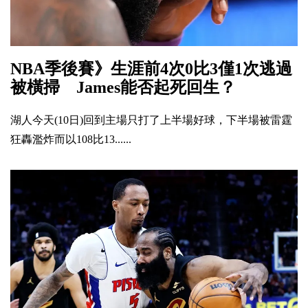
NBA季後賽》生涯前4次0比3僅1次逃過
被橫掃 James能否起死回生？
湖人今天(10日)回到主場只打了上半場好球，下半場被雷霆
狂轟濫炸而以108比13......