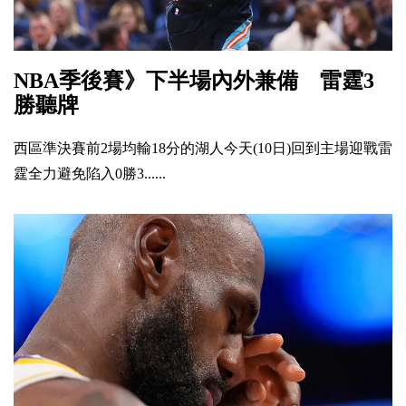
NBA季後賽》下半場內外兼備 雷霆3
勝聽牌
西區準決賽前2場均輸18分的湖人今天(10日)回到主場迎戰雷
霆全力避免陷入0勝3......