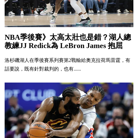
NBA季後賽》太高太壯也是錯？湖人總
教練JJ Redick為 LeBron James 抱屈
洛杉磯湖人在季後賽系列賽第2戰輸給奧克拉荷馬雷霆，有
話要說，既有針對裁判的，也有......