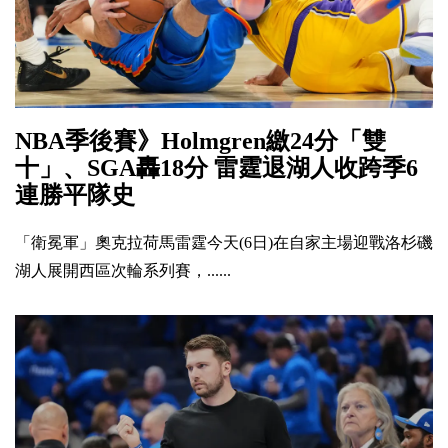
NBA季後賽》Holmgren繳24分「雙
十」、SGA轟18分 雷霆退湖人收跨季6
連勝平隊史
「衛冕軍」奧克拉荷馬雷霆今天(6日)在自家主場迎戰洛杉磯
湖人展開西區次輪系列賽，......