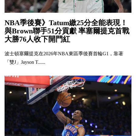
NBA季後賽》Tatum繳25分全能表現！
與Brown聯手51分貢獻 率塞爾提克首戰
大勝76人收下開門紅
波士頓塞爾提克在2026年NBA東區季後賽首輪G1，靠著
「雙J」Jayson T......