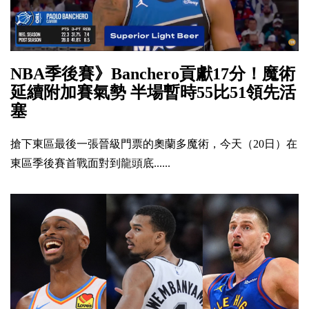
NBA季後賽》Banchero貢獻17分！魔術
延續附加賽氣勢 半場暫時55比51領先活
塞
搶下東區最後一張晉級門票的奧蘭多魔術，今天（20日）在
東區季後賽首戰面對到龍頭底......