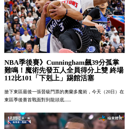
NBA季後賽》Cunningham飆39分孤掌
難鳴！魔術先發五人全員得分上雙 終場
112比101「下剋上」踢館活塞
搶下東區最後一張晉級門票的奧蘭多魔術，今天（20日）在
東區季後賽首戰面對到龍頭底......