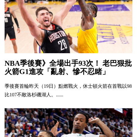
NBA季後賽》全場出手93次！ 老巴狠批
火箭G1進攻「亂射、慘不忍睹」
季後賽首輪昨天（19日）點燃戰火，休士頓火箭在首戰以98
比107不敵洛杉磯湖人。......