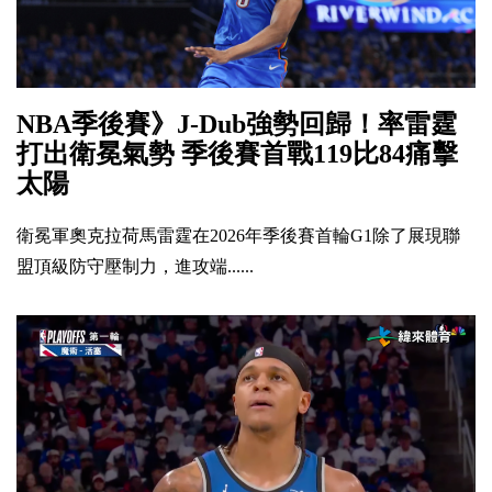
NBA季後賽》J-Dub強勢回歸！率雷霆
打出衛冕氣勢 季後賽首戰119比84痛擊
太陽
衛冕軍奧克拉荷馬雷霆在2026年季後賽首輪G1除了展現聯
盟頂級防守壓制力，進攻端......