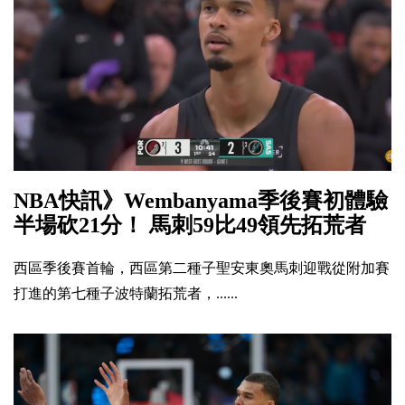
NBA快訊》Wembanyama季後賽初體驗
半場砍21分！ 馬刺59比49領先拓荒者
西區季後賽首輪，西區第二種子聖安東奧馬刺迎戰從附加賽
打進的第七種子波特蘭拓荒者，......