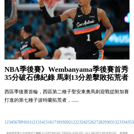
NBA季後賽》Wembanyama季後賽首秀
35分破石佛紀錄 馬刺13分差擊敗拓荒者
西區季後賽首輪，西區第二種子聖安東奧馬刺迎戰從附加賽
打進的第七種子波特蘭拓荒者，......
1
2
3
4
5
6
7
8
9
10
11
12
13
14
15
16
17
18
19
20
21
22
23
24
25
26
27
28
29
30
31
32
33
34
35
3
未經同意禁止任何形式之轉載 © COPYRIGHT VIDEOLAND INC. ALL RIGHTS RESERVED. 客服專