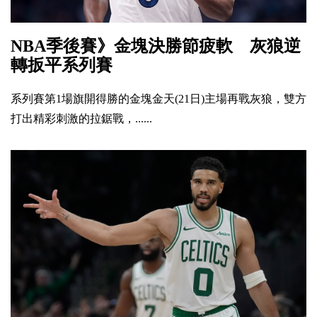
NBA季後賽》金塊決勝節疲軟 灰狼逆
轉扳平系列賽
系列賽第1場旗開得勝的金塊金天(21日)主場再戰灰狼，雙方
打出精彩刺激的拉鋸戰，......