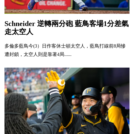
Schneider 逆轉兩分砲 藍鳥客場1分差氣
走太空人
多倫多藍鳥今(3）日作客休士頓太空人，藍鳥打線前8局慘
遭封鎖，太空人則是靠著4局......