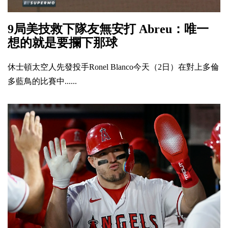
9局美技救下隊友無安打 Abreu：唯一
想的就是要攔下那球
休士頓太空人先發投手Ronel Blanco今天（2日）在對上多倫
多藍鳥的比賽中......