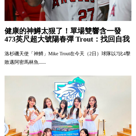
健康的神鱒太狠了！單場雙響含一發
473英尺超大號陽春彈 Trout：找回自我
洛杉磯天使「神鱒」Mike Trout在今天（2日）球隊以7比4擊
敗邁阿密馬林魚......