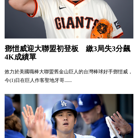
鄧愷威迎大聯盟初登板 繳3局失3分飆
4K成績單
效力於美國職棒大聯盟舊金山巨人的台灣棒球好手鄧愷威，
今(1)日在巨人作客聖地牙哥......