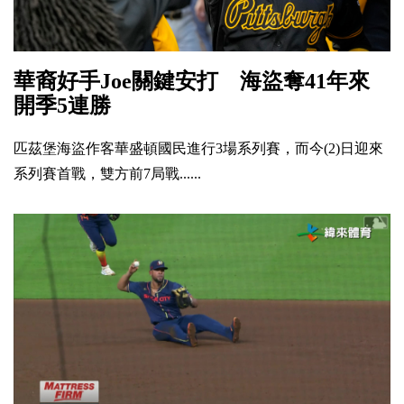
華裔好手Joe關鍵安打 海盜奪41年來
開季5連勝
匹茲堡海盜作客華盛頓國民進行3場系列賽，而今(2)日迎來
系列賽首戰，雙方前7局戰......