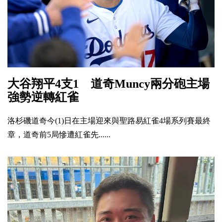
大谷翔平4支1 道奇Muncy兩分砲主場
強勢逆轉紅雀
洛杉磯道奇今(1)日在主場迎來與聖路易紅雀4場系列賽最終
章，道奇前5局慘遭紅雀先......