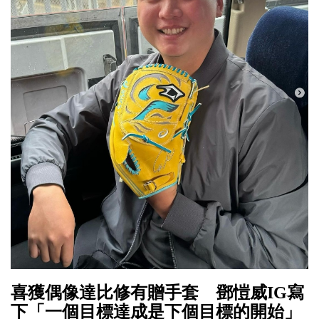
喜獲偶像達比修有贈手套 鄧愷威IG寫
下「一個目標達成是下個目標的開始」