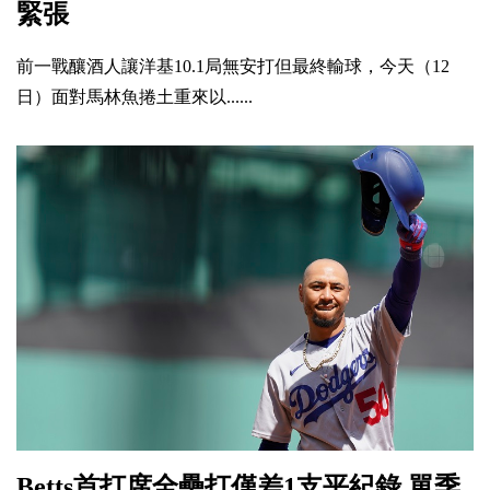
緊張
前一戰釀酒人讓洋基10.1局無安打但最終輸球，今天（12
日）面對馬林魚捲土重來以......
Betts首打席全壘打僅差1支平紀錄 單季