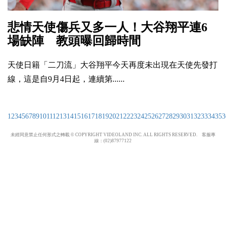
悲情天使傷兵又多一人！大谷翔平連6
場缺陣 教頭曝回歸時間
天使日籍「二刀流」大谷翔平今天再度未出現在天使先發打
線，這是自9月4日起，連續第......
1
2
3
4
5
6
7
8
9
10
11
12
13
14
15
16
17
18
19
20
21
22
23
24
25
26
27
28
29
30
31
32
33
34
35
3
未經同意禁止任何形式之轉載 © COPYRIGHT VIDEOLAND INC. ALL RIGHTS RESERVED. 客服專
線：(02)87977122