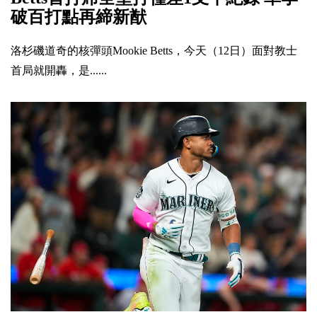
破百打點再締新猷
洛杉磯道奇的核彈頭Mookie Betts，今天（12日）面對教士
首局就開轟，是......