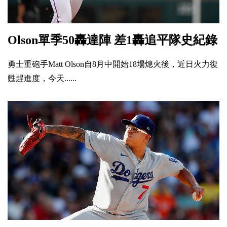
Olson單季50轟達陣 差1轟追平隊史紀錄
勇士重砲手Matt Olson自8月中開始18場熄火後，近日火力復
甦趕進度，今天......