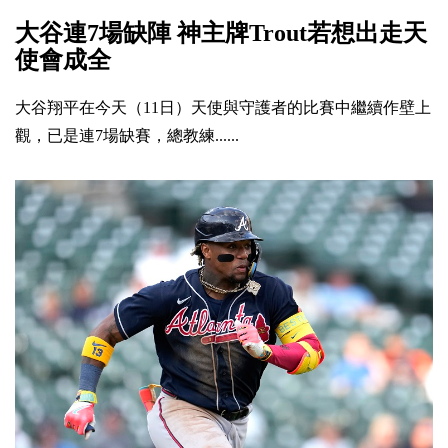
大谷連7場缺陣 神主牌Trout若想出走天
使會成全
大谷翔平在今天（11日）天使與守護者的比賽中繼續作壁上
觀，已是連7場缺賽，總教練......