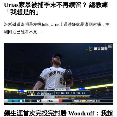
Urías家暴被捕季末不再續留？ 總教練
「我想是的」
洛杉磯道奇明星左投Julio Urías上週涉嫌家暴遭到逮捕，主
場附近已經看不見......
飆生涯首次完投完封勝 Woodruff：我超