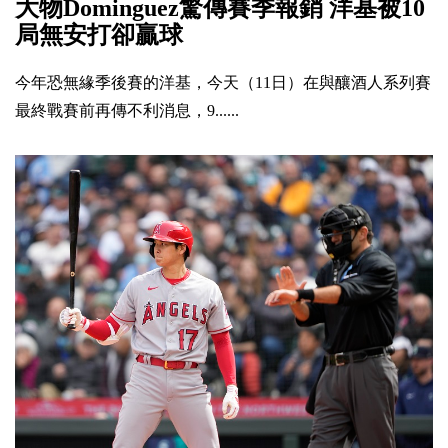
大物Dominguez驚傳賽季報銷 洋基被10
局無安打卻贏球
今年恐無緣季後賽的洋基，今天（11日）在與釀酒人系列賽
最終戰賽前再傳不利消息，9......