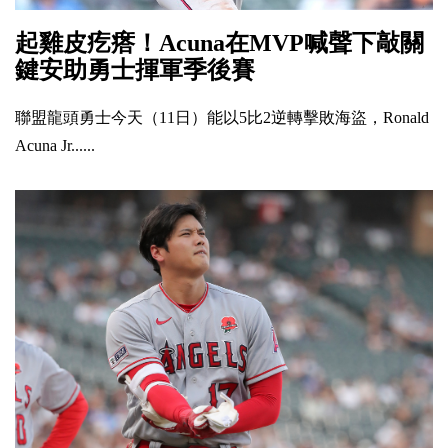
起雞皮疙瘩！Acuna在MVP喊聲下敲關
鍵安助勇士揮軍季後賽
聯盟龍頭勇士今天（11日）能以5比2逆轉擊敗海盜，Ronald
Acuna Jr......