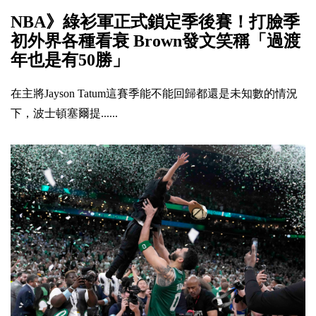
NBA》綠衫軍正式鎖定季後賽！打臉季
初外界各種看衰 Brown發文笑稱「過渡
年也是有50勝」
在主將Jayson Tatum這賽季能不能回歸都還是未知數的情況
下，波士頓塞爾提......