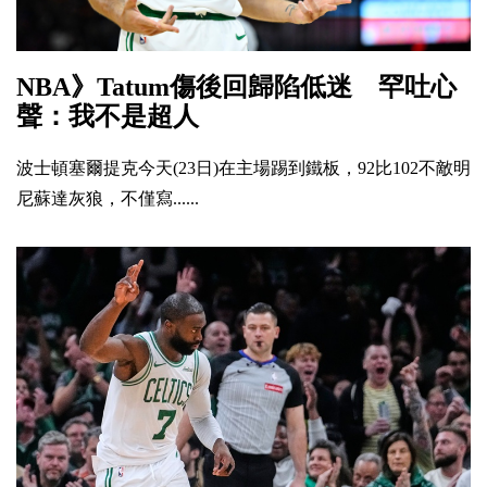
NBA》Tatum傷後回歸陷低迷 罕吐心
聲：我不是超人
波士頓塞爾提克今天(23日)在主場踢到鐵板，92比102不敵明
尼蘇達灰狼，不僅寫......