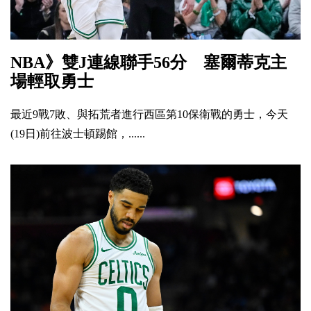
NBA》雙J連線聯手56分 塞爾蒂克主
場輕取勇士
最近9戰7敗、與拓荒者進行西區第10保衛戰的勇士，今天
(19日)前往波士頓踢館，......