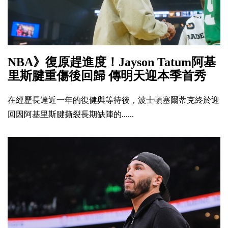
NBA》復原趕進度！Jayson Tatum阿基
里斯腱重傷後回歸 傳明天迎本季首秀
在經歷長達近一年的復健與等待後，波士頓塞爾蒂克終於迎
回因阿基里斯腱撕裂長期缺陣的......