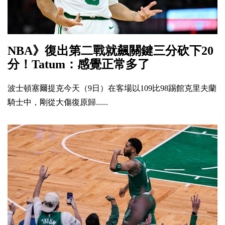
NBA》復出第二戰就飆關鍵三分砍下20
分！Tatum：感覺正常多了
波士頓塞爾提克今天（9日）在客場以109比98踢館克里夫蘭
騎士中，剛從大傷復原歸......