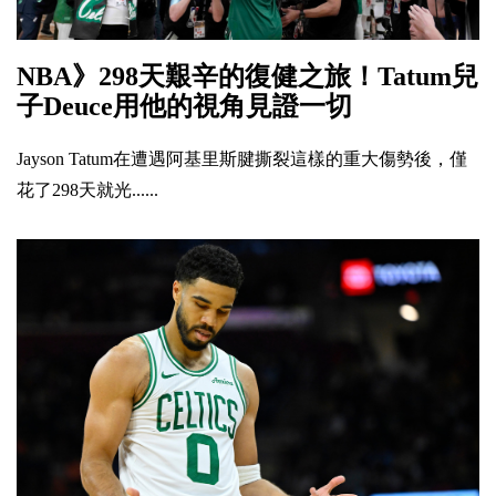
NBA》298天艱辛的復健之旅！Tatum兒
子Deuce用他的視角見證一切
Jayson Tatum在遭遇阿基里斯腱撕裂這樣的重大傷勢後，僅
花了298天就光......