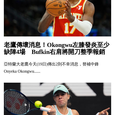
老鷹傳壞消息！Okongwu左膝發炎至少
缺陣4場 Bufkin右肩將開刀整季報銷
亞特蘭大老鷹今天(19日)傳出2則不幸消息，替補中鋒
Onyeka Okongwu......