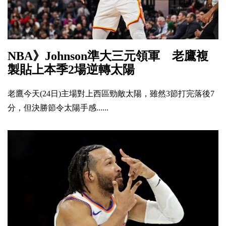
NBA》Johnson準大三元領軍 老鷹複
製貼上本季2場逆轉太陽
老鷹今天(24日)主場對上西區勁敵太陽，雖然3節打完落後7
分，但決勝節令太陽手感......