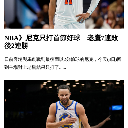
NBA》尼克只打首節好球 老鷹7連敗
後2連勝
日前客場與馬刺戰到最後而以2分輸球的尼克，今天(3日)回
到主場對上老鷹結果只打了......