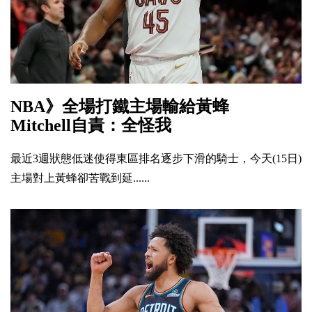
NBA》全場打鐵主場輸給黃蜂
Mitchell自責：全怪我
最近3週狀態低迷使得東區排名逐步下滑的騎士，今天(15日)
主場對上黃蜂卻苦戰到延......