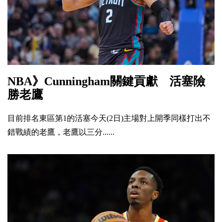
NBA》Cunningham關鍵貢獻 活塞險
勝老鷹
目前排名東區第1的活塞今天(2日)主場對上開季同樣打出不
錯戰績的老鷹，老鷹以三分......