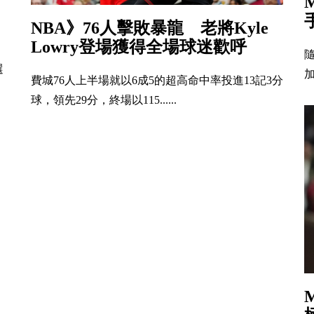
NBA》76人擊敗暴龍 老將Kyle
Lowry登場獲得全場球迷歡呼
隨
選
加
費城76人上半場就以6成5的超高命中率投進13記3分
球，領先29分，終場以115......