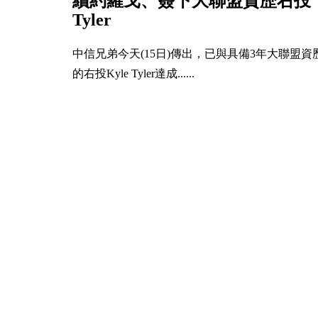
續約羅戈、簽下大聯盟資歷右投
Tyler
中信兄弟今天(15日)傳出，已與具備3年大聯盟資
的右投Kyle Tyler達成......