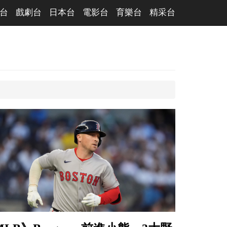
台
戲劇台
日本台
電影台
育樂台
精采台