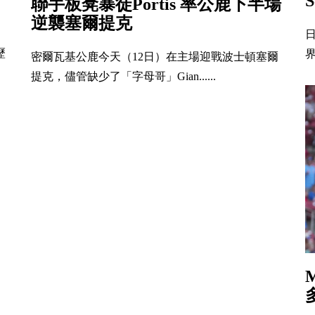
聯手板凳暴徒Portis 率公鹿下半場
逆襲塞爾提克
日
歷
界
密爾瓦基公鹿今天（12日）在主場迎戰波士頓塞爾
提克，儘管缺少了「字母哥」Gian......