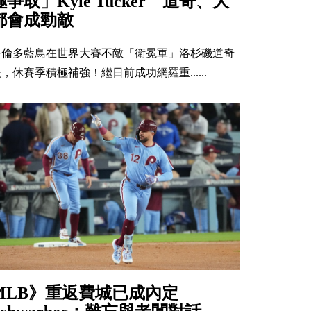
極爭取」Kyle Tucker 道奇、大
都會成勁敵
多倫多藍鳥在世界大賽不敵「衛冕軍」洛杉磯道奇
，休賽季積極補強！繼日前成功網羅重......
MLB》重返費城已成內定