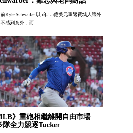
Schwarber：難忘與老闆對話
前Kyle Schwarber以5年1.5億美元重返費城人讓外
不感到意外，而......
MLB》重砲相繼離開自由市場
多隊全力競逐Tucker