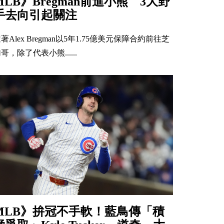
MLB》Bregman前進小熊 3大野
手去向引起關注
著Alex Bregman以5年1.75億美元保障合約前往芝
哥，除了代表小熊......
MLB》拚冠不手軟！藍鳥傳「積