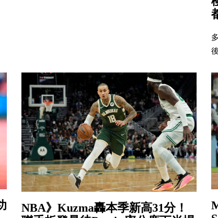
後
功
NBA》Kuzma轟本季新高31分！