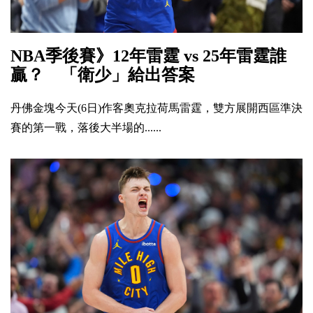
NBA季後賽》12年雷霆 vs 25年雷霆誰
贏？ 「衛少」給出答案
丹佛金塊今天(6日)作客奧克拉荷馬雷霆，雙方展開西區準決
賽的第一戰，落後大半場的......