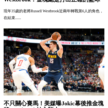
現年35歲的老將Russell Westbrook近兩年轉戰第6人的角色，
在結束......
不只關心賽馬！美媒曝Jokic幕後推金塊