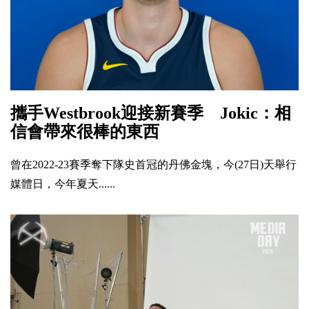
攜手Westbrook迎接新賽季 Jokic：相
信會帶來很棒的東西
曾在2022-23賽季奪下隊史首冠的丹佛金塊，今(27日)天舉行
媒體日，今年夏天......