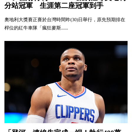
分站冠軍 生涯第二座冠軍到手
奧地利大獎賽正賽於台灣時間昨(30)日舉行，原先預期排在
桿位的紅牛車隊「瘋狂麥斯......