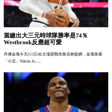
當繳出大三元時球隊勝率是74％
Westbrook反應超可愛
丹佛金塊今天(11日)在主場迎戰布魯克林籃網，金塊靠著
「小丑」Nikola Jo......