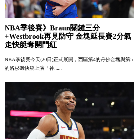
NBA季後賽》Braun關鍵三分
+Westbrook再見防守 金塊延長賽2分氣
走快艇奪開門紅
NBA季後賽今天(20日)正式展開，西區第4的丹佛金塊與第5
的洛杉磯快艇上演「神......