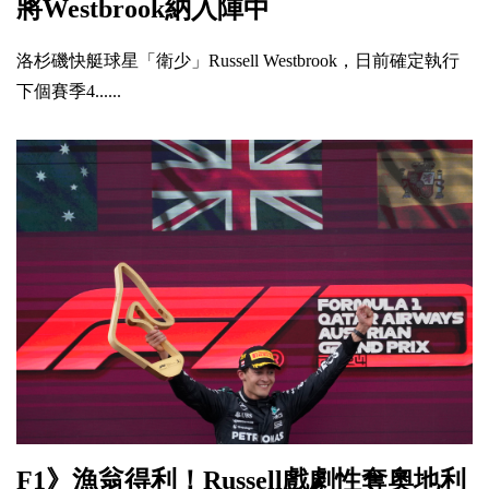
將Westbrook納入陣中
洛杉磯快艇球星「衛少」Russell Westbrook，日前確定執行
下個賽季4......
F1》漁翁得利！Russell戲劇性奪奧地利