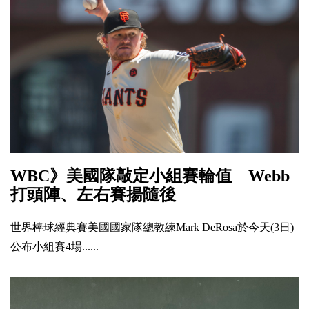
WBC》美國隊敲定小組賽輪值 Webb
打頭陣、左右賽揚隨後
世界棒球經典賽美國國家隊總教練Mark DeRosa於今天(3日)
公布小組賽4場......