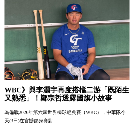
WBC》與李灝宇再度搭檔二游「既陌生
又熟悉」！鄭宗哲透露國旗小故事
為備戰2026年第六屆世界棒球經典賽（WBC），中華隊今
天(3日)在官辦熱身賽對......