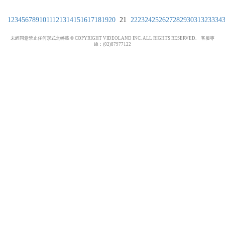
1
2
3
4
5
6
7
8
9
10
11
12
13
14
15
16
17
18
19
20
21
22
23
24
25
26
27
28
29
30
31
32
33
34
未經同意禁止任何形式之轉載 © COPYRIGHT VIDEOLAND INC. ALL RIGHTS RESERVED. 客服專
線：(02)87977122