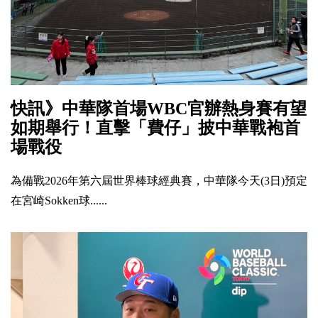
快訊》中華隊首場WBC官辦熱身賽有望
如期舉行！直擊「費仔」披中華戰袍首
場戰役
為備戰2026年第六屆世界棒球經典賽，中華隊今天(3日)預定
在宮崎Sokken球......