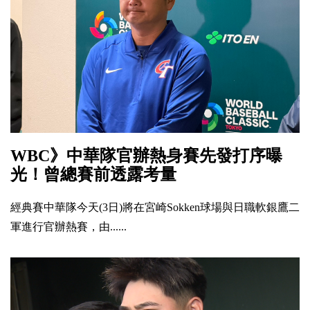
WBC》中華隊官辦熱身賽先發打序曝
光！曾總賽前透露考量
經典賽中華隊今天(3日)將在宮崎Sokken球場與日職軟銀鷹二
軍進行官辦熱賽，由......