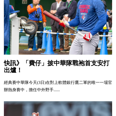
快訊》「費仔」披中華隊戰袍首支安打
出爐！
經典賽中華隊今天(3日)在對上軟體銀行鷹二軍的唯一一場官
辦熱身賽中，擔任中外野手......