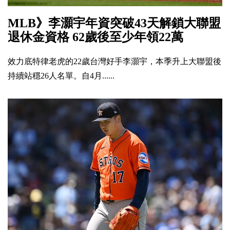
MLB》李灝宇年資突破43天解鎖大聯盟
退休金資格 62歲後至少年領22萬
效力底特律老虎的22歲台灣好手李灝宇，本季升上大聯盟後
持續站穩26人名單。自4月......