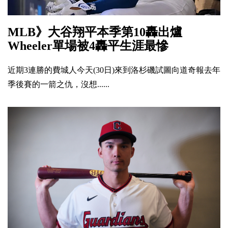
MLB》大谷翔平本季第10轟出爐
Wheeler單場被4轟平生涯最慘
近期3連勝的費城人今天(30日)來到洛杉磯試圖向道奇報去年
季後賽的一箭之仇，沒想......