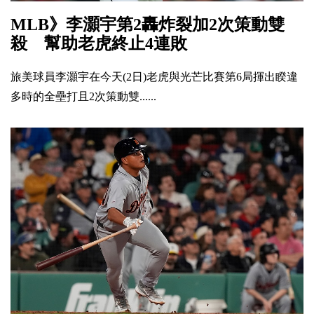
MLB》李灝宇第2轟炸裂加2次策動雙
殺 幫助老虎終止4連敗
旅美球員李灝宇在今天(2日)老虎與光芒比賽第6局揮出睽違
多時的全壘打且2次策動雙......