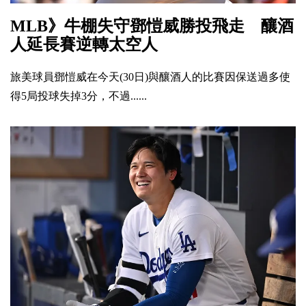
MLB》牛棚失守鄧愷威勝投飛走 釀酒
人延長賽逆轉太空人
旅美球員鄧愷威在今天(30日)與釀酒人的比賽因保送過多使
得5局投球失掉3分，不過......