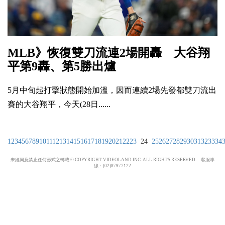
MLB》恢復雙刀流連2場開轟 大谷翔
平第9轟、第5勝出爐
5月中旬起打擊狀態開始加溫，因而連續2場先發都雙刀流出
賽的大谷翔平，今天(28日......
1
2
3
4
5
6
7
8
9
10
11
12
13
14
15
16
17
18
19
20
21
22
23
24
25
26
27
28
29
30
31
32
33
34
未經同意禁止任何形式之轉載 © COPYRIGHT VIDEOLAND INC. ALL RIGHTS RESERVED. 客服專
線：(02)87977122