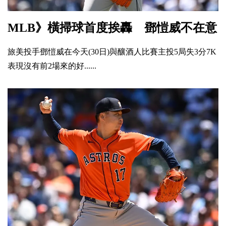
MLB》橫掃球首度挨轟 鄧愷威不在意
旅美投手鄧愷威在今天(30日)與釀酒人比賽主投5局失3分7K
表現沒有前2場來的好......