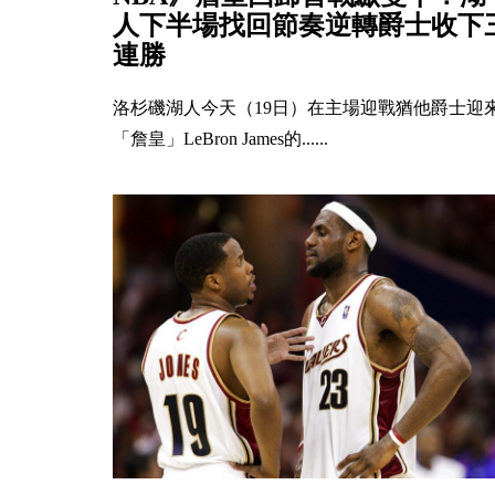
人下半場找回節奏逆轉爵士收下
連勝
洛杉磯湖人今天（19日）在主場迎戰猶他爵士迎
「詹皇」LeBron James的......