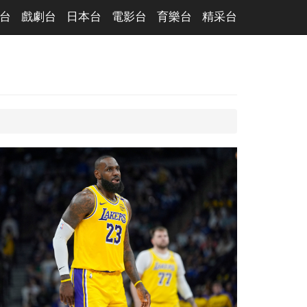
台
戲劇台
日本台
電影台
育樂台
精采台