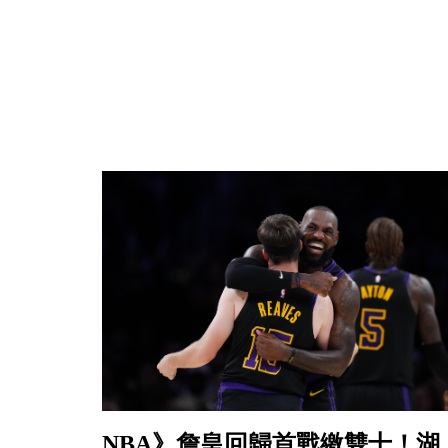
NBA》詹皇回歸首戰繳雙十！湖