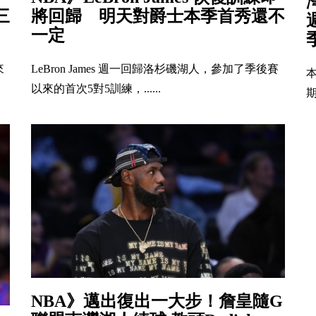
將回歸 明天對爵士本季首秀還不
三
一定
LeBron James 週一回歸洛杉磯湖人，參加了季後賽
來
本
以來的首次5對5訓練，......
期
NBA》邁出復出一大步！詹皇隨G