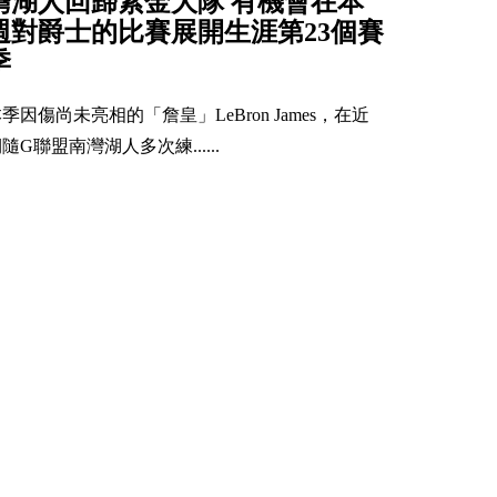
灣湖人回歸紫金大隊 有機會在本
週對爵士的比賽展開生涯第23個賽
季
季因傷尚未亮相的「詹皇」LeBron James，在近
隨G聯盟南灣湖人多次練......