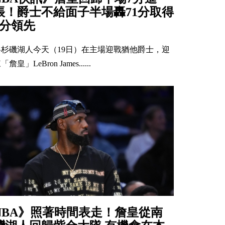
帳！爵士不給面子半場轟71分取得
4分領先
洛杉磯湖人今天（19日）在主場迎戰猶他爵士，迎
「詹皇」LeBron James......
NBA》照著時間表走！詹皇從南