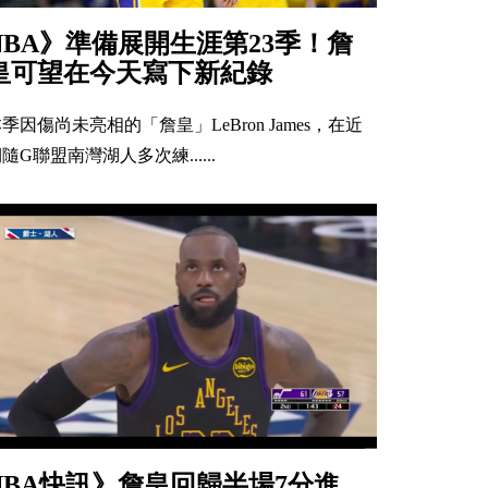
NBA》準備展開生涯第23季！詹
皇可望在今天寫下新紀錄
季因傷尚未亮相的「詹皇」LeBron James，在近
隨G聯盟南灣湖人多次練......
NBA快訊》詹皇回歸半場7分進