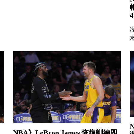
來
NBA》LeBron James 恢復訓練即