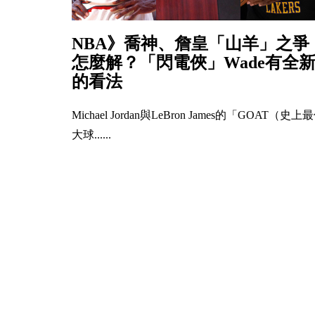
NBA》喬神、詹皇「山羊」之爭
怎麼解？「閃電俠」Wade有全
的看法
Michael Jordan與LeBron James的「GOAT（史上
大球......