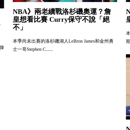
NBA》兩老續戰洛杉磯奧運？詹
皇想看比賽 Curry保守不說「絕
新
不」
本
本季尚未出賽的洛杉磯湖人LeBron James和金州勇
期
最偉
士一哥Stephen C......