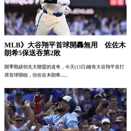
MLB》大谷翔平首球開轟無用 佐佐木
朗希5保送吞第2敗
開季戰績領先大聯盟的道奇，今天(13日)雖有大谷翔平首打
席首球開砲，但佐佐木朗希......