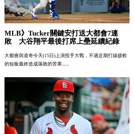
MLB》Tucker關鍵安打送大都會7連
敗 大谷翔平最後打席上壘延續紀錄
大都會與道奇今天(15日)上演投手大戰，不過近期打線疲軟
的短板最終造成落敗的苦果......