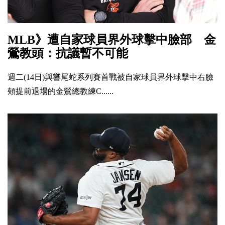
MLB》遭自家球員界外球擊中臉部 金
鶯教頭：抗議暫不可能
週二(14日)與響尾蛇系列賽首戰被自家球員界外球擊中右臉
頰提前退場的金鶯總教練C......