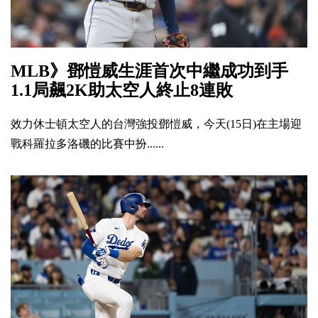
MLB》鄧愷威生涯首次中繼成功到手
1.1局飆2K助太空人終止8連敗
效力休士頓太空人的台灣強投鄧愷威，今天(15日)在主場迎
戰科羅拉多洛磯的比賽中扮......