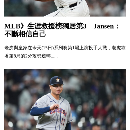
MLB》生涯救援榜獨居第3 Jansen：
不斷相信自己
老虎與皇家在今天(15日)系列賽第1場上演投手大戰，老虎靠
著第8局的2分攻勢逆轉......