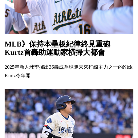
MLB》保持本壘板紀律終見重砲
Kurtz首轟助運動家橫掃大都會
2025年新人球季揮出36轟成為球隊未來打線主力之一的Nick
Kurtz今年開......