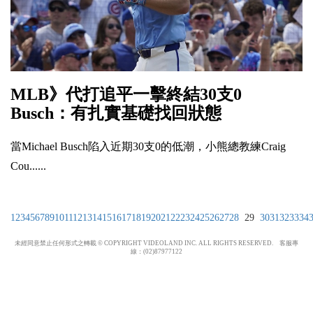
MLB》代打追平一擊終結30支0
Busch：有扎實基礎找回狀態
當Michael Busch陷入近期30支0的低潮，小熊總教練Craig
Cou......
1
2
3
4
5
6
7
8
9
10
11
12
13
14
15
16
17
18
19
20
21
22
23
24
25
26
27
28
29
30
31
32
33
34
未經同意禁止任何形式之轉載 © COPYRIGHT VIDEOLAND INC. ALL RIGHTS RESERVED. 客服專
線：(02)87977122