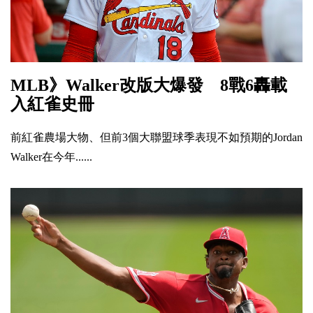
MLB》Walker改版大爆發 8戰6轟載
入紅雀史冊
前紅雀農場大物、但前3個大聯盟球季表現不如預期的Jordan
Walker在今年......