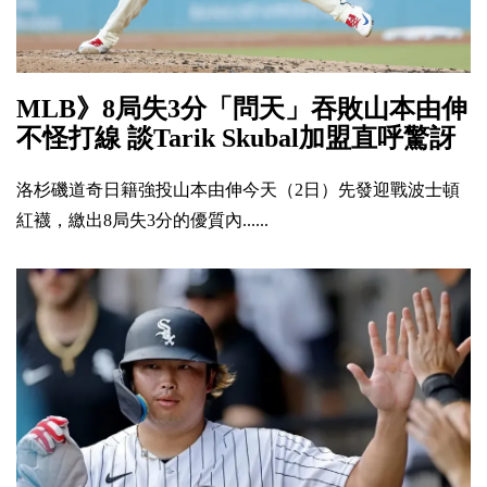
MLB》8局失3分「問天」吞敗山本由伸
不怪打線 談Tarik Skubal加盟直呼驚訝
洛杉磯道奇日籍強投山本由伸今天（2日）先發迎戰波士頓
紅襪，繳出8局失3分的優質內......