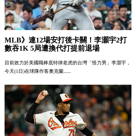
MLB》連12場安打後卡關！李灝宇2打
數吞1K 5局遭換代打提前退場
目前效力於美國職棒底特律老虎的台灣「怪力男」李灝宇，
今天(1日)在球隊作客奧克蘭......