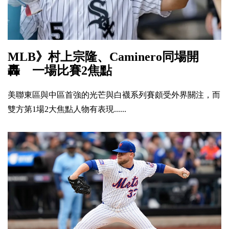
MLB》村上宗隆、Caminero同場開
轟 一場比賽2焦點
美聯東區與中區首強的光芒與白襪系列賽頗受外界關注，而
雙方第1場2大焦點人物有表現......