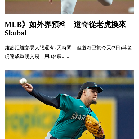
MLB》如外界預料 道奇從老虎換來
Skubal
雖然距離交易大限還有2天時間，但道奇已於今天(2日)與老
虎達成重磅交易，用3名農......