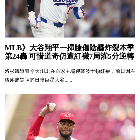
MLB》大谷翔平一掃膝傷陰霾炸裂本季
第24轟 可惜道奇仍遭紅襪7局灌5分逆轉
洛杉磯道奇今天(1日)在自家主場迎戰波士頓紅襪，前日因左
膝疼痛缺陣的日籍巨星大谷......