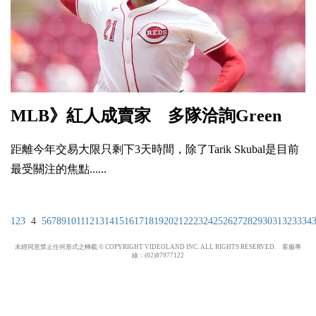
MLB》紅人成賣家 多隊洽詢Green
距離今年交易大限只剩下3天時間，除了Tarik Skubal是目前
最受關注的焦點......
1
2
3
4
5
6
7
8
9
10
11
12
13
14
15
16
17
18
19
20
21
22
23
24
25
26
27
28
29
30
31
32
33
34
未經同意禁止任何形式之轉載 © COPYRIGHT VIDEOLAND INC. ALL RIGHTS RESERVED. 客服專
線：(02)87977122