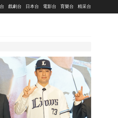
台
戲劇台
日本台
電影台
育樂台
精采台