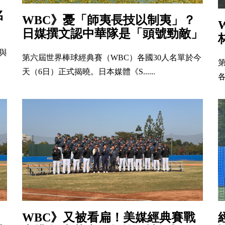
名
WBC》憂「師夷長技以制夷」？
日媒撰文認中華隊是「頭號勁敵」
與
第六屆世界棒球經典賽（WBC）各國30人名單於今
天（6日）正式揭曉。日本媒體《S......
各
WBC》又被看扁！美媒經典賽戰