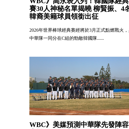
WBC》高永表入列！韓國隊經典
賽30人神秘名單揭曉 柳賢振、4
韓裔美籍球員領銜出征
2026年世界棒球經典賽經將於3月正式點燃戰火，
中華隊一同分在C組的勁敵韓國隊......
WBC》美媒預測中華隊先發陣容