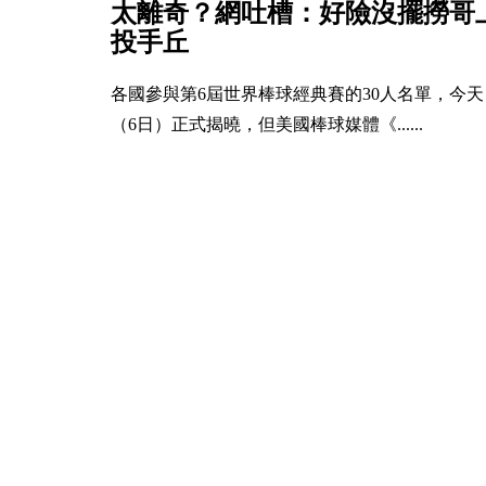
太離奇？網吐槽：好險沒擺撈哥
投手丘
各國參與第6屆世界棒球經典賽的30人名單，今天
（6日）正式揭曉，但美國棒球媒體《......