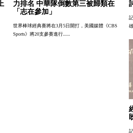
上
力排名 中華隊倒數第三被歸類在
「志在參加」
世界棒球經典賽將在3月5日開打，美國媒體《CBS
雄
Sports》將20支參賽進行......