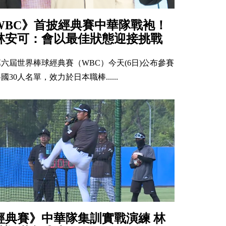
WBC》首披經典賽中華隊戰袍！
林安可：會以最佳狀態迎接挑戰
第六屆世界棒球經典賽（WBC）今天(6日)公布參賽
國30人名單，效力於日本職棒......
經典賽》中華隊集訓實戰演練 林