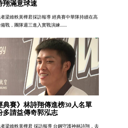
詩翔滿意球速
記者梁維軼黃樺君採訪報導 經典賽中華隊持續在高
備戰，團隊週三進入實戰演練......
經典賽》林詩翔傳進榜30人名單
盼多請益傳奇郭泓志
記者梁維軼黃樺君 採訪報導 台鋼守護神林詩翔，去