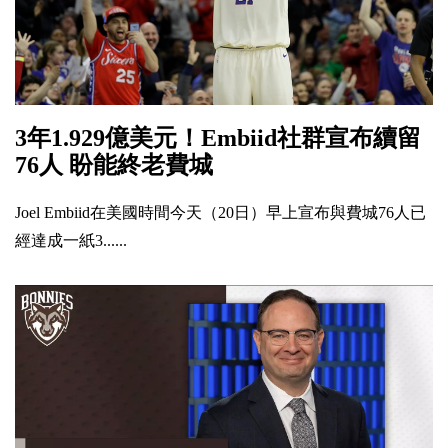
3年1.929億美元！Embiid社群宣布續留
76人 盼能終老費城
Joel Embiid在美國時間今天（20日）早上宣布與費城76人已
經達成一紙3......