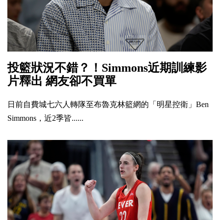
投籃狀況不錯？！Simmons近期訓練影
片釋出 網友卻不買單
日前自費城七六人轉隊至布魯克林籃網的「明星控衛」Ben
Simmons，近2季皆......