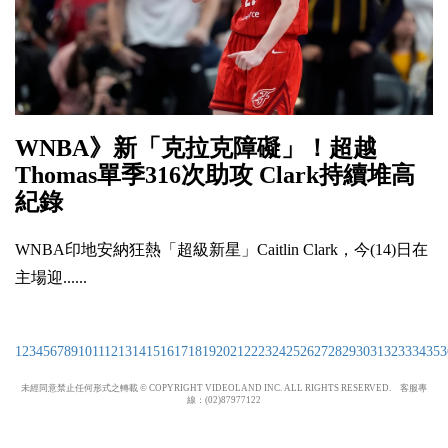
WNBA》新「克拉克障礙」！超越
Thomas單季316次助攻 Clark持續堆高
紀錄
WNBA印地安納狂熱「超級新星」Caitlin Clark，今(14)日在
主場迎......
1
2
3
4
5
6
7
8
9
10
11
12
13
14
15
16
17
18
19
20
21
22
23
24
25
26
27
28
29
30
31
32
33
34
35
3
未經同意禁止任何形式之轉載 © COPYRIGHT VIDEOLAND INC. ALL RIGHTS RESERVED. 客服專
線：(02)87977122