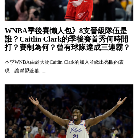
WNBA季後賽懶人包》8支晉級隊伍是
誰？Caitlin Clark的季後賽首秀何時開
打？賽制為何？曾有球隊達成三連霸？
本季WNBA由於大物Caitlin Clark的加入並繳出亮眼的表
現，讓聯盟蓬蓽......