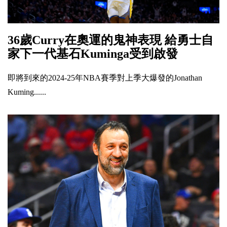
36歲Curry在奧運的鬼神表現 給勇士自
家下一代基石Kuminga受到啟發
即將到來的2024-25年NBA賽季對上季大爆發的Jonathan
Kuming......