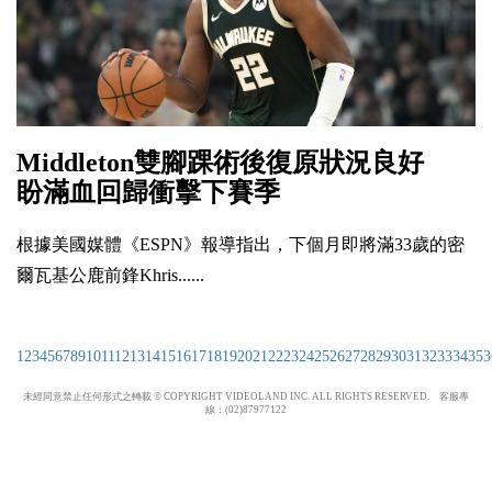
Middleton雙腳踝術後復原狀況良好
盼滿血回歸衝擊下賽季
根據美國媒體《ESPN》報導指出，下個月即將滿33歲的密
爾瓦基公鹿前鋒Khris......
1
2
3
4
5
6
7
8
9
10
11
12
13
14
15
16
17
18
19
20
21
22
23
24
25
26
27
28
29
30
31
32
33
34
35
3
未經同意禁止任何形式之轉載 © COPYRIGHT VIDEOLAND INC. ALL RIGHTS RESERVED. 客服專
線：(02)87977122