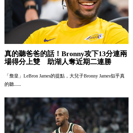
真的聽爸爸的話！Bronny攻下13分連兩
場得分上雙 助湖人奪近期二連勝
「詹皇」LeBron James的提點，大兒子Bronny James似乎真
的聽......