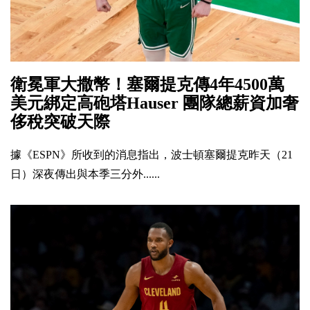
衛冕軍大撒幣！塞爾提克傳4年4500萬
美元綁定高砲塔Hauser 團隊總薪資加奢
侈稅突破天際
據《ESPN》所收到的消息指出，波士頓塞爾提克昨天（21
日）深夜傳出與本季三分外......