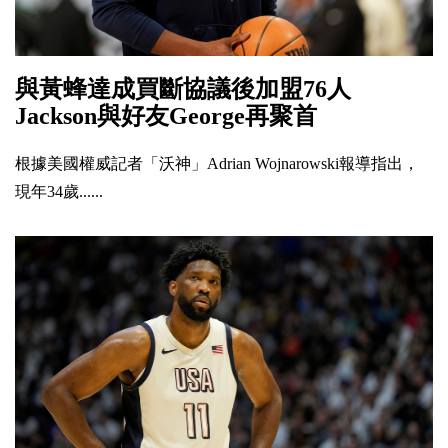
與黃蜂達成買斷協議後加盟76人
Jackson與好友George再聚首
根據美國權威記者「沃神」Adrian Wojnarowski報導指出，
現年34歲......