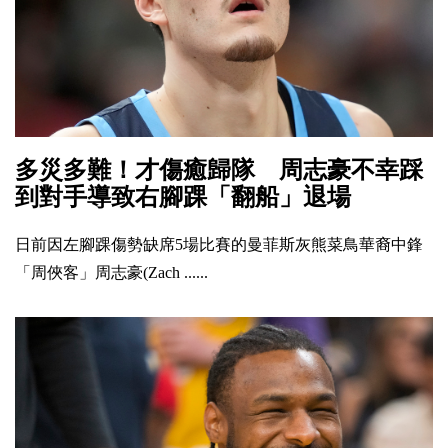
多災多難！才傷癒歸隊 周志豪不幸踩
到對手導致右腳踝「翻船」退場
日前因左腳踝傷勢缺席5場比賽的曼菲斯灰熊菜鳥華裔中鋒
「周俠客」周志豪(Zach ......