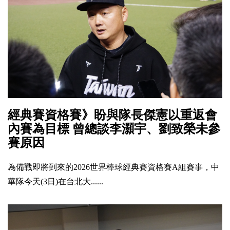
經典賽資格賽》盼與隊長傑憲以重返會
內賽為目標 曾總談李灝宇、劉致榮未參
賽原因
為備戰即將到來的2026世界棒球經典賽資格賽A組賽事，中
華隊今天(3日)在台北大......