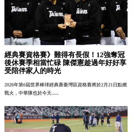
經典賽資格賽》難得有長假！12強奪冠
後休賽季相當忙碌 陳傑憲趁過年好好享
受陪伴家人的時光
2026年第6屆世界棒球經典賽臺灣區資格賽將於2月21日點燃
戰火，中華隊也於今天......