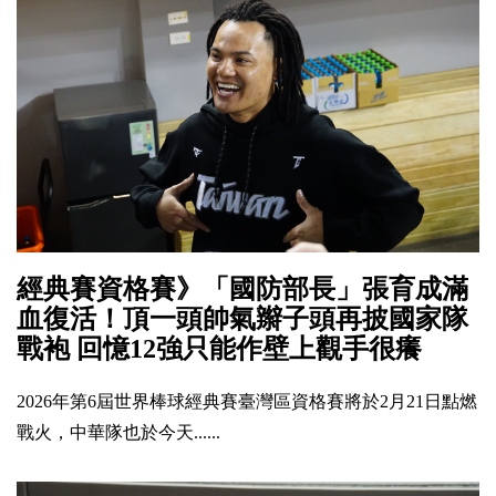
經典賽資格賽》「國防部長」張育成滿
血復活！頂一頭帥氣辮子頭再披國家隊
戰袍 回憶12強只能作壁上觀手很癢
2026年第6屆世界棒球經典賽臺灣區資格賽將於2月21日點燃
戰火，中華隊也於今天......