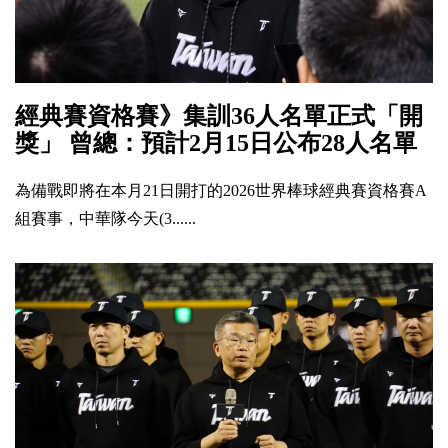
經典賽資格賽》集訓36人名單正式「開
獎」 曾總：預計2月15日公布28人名單
為備戰即將在本月21日開打的2026世界棒球經典賽資格賽A
組賽事，中華隊今天(3......