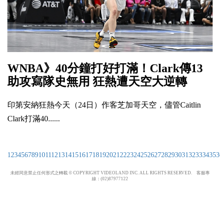
WNBA》40分鐘打好打滿！Clark傳13
助攻寫隊史無用 狂熱遭天空大逆轉
印第安納狂熱今天（24日）作客芝加哥天空，儘管Caitlin
Clark打滿40......
1
2
3
4
5
6
7
8
9
10
11
12
13
14
15
16
17
18
19
20
21
22
23
24
25
26
27
28
29
30
31
32
33
34
35
3
未經同意禁止任何形式之轉載 © COPYRIGHT VIDEOLAND INC. ALL RIGHTS RESERVED. 客服專
線：(02)87977122