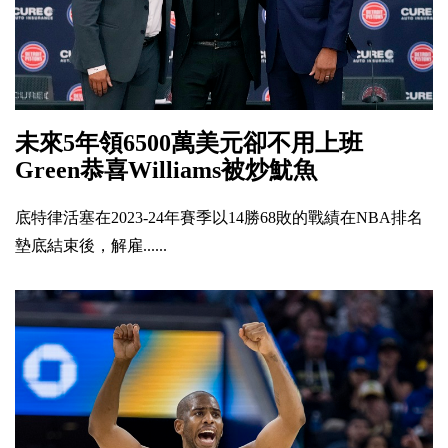
未來5年領6500萬美元卻不用上班
Green恭喜Williams被炒魷魚
底特律活塞在2023-24年賽季以14勝68敗的戰績在NBA排名
墊底結束後，解雇......