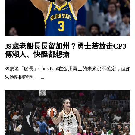
39歲老船長長留加州？勇士若放走CP3
傳湖人、快艇都想搶
39歲老「船長」Chris Paul在金州勇士的未來仍不確定，但如
果他離開灣區，......