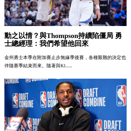
動之以情？與Thompson持續陷僵局 勇
士總經理：我們希望他回來
金州勇士本季在附加賽止步無緣季後賽，各種艱難的決定也
伴隨賽季結束而來。隨著與Kl......