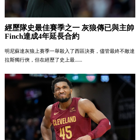
經歷隊史最佳賽季之一 灰狼傳已與主帥
Finch達成4年延長合約
明尼蘇達灰狼上賽季一舉殺入了西區決賽，儘管最終不敵達
拉斯獨行俠，但在經歷了史上最......