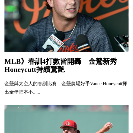
MLB》春訓4打數皆開轟 金鶯新秀
Honeycutt持續驚艷
金鶯與太空人的春訓比賽，金鶯農場好手Vance Honeycutt揮
出全壘把本不......