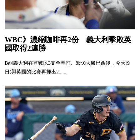
WBC》濃縮咖啡再2份 義大利擊敗英
國取得2連勝
B組義大利在首戰以3支全壘打、8比0大勝巴西後，今天(9
日)與英國的比賽再揮出2......