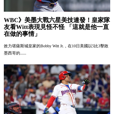
WBC》美墨大戰六星美技連發！皇家隊
友看Witt表現見怪不怪 「這就是他一直
在做的事情」
效力堪薩斯城皇家的Bobby Witt Jr.，在10日美國以5比3擊敗
墨西哥的......