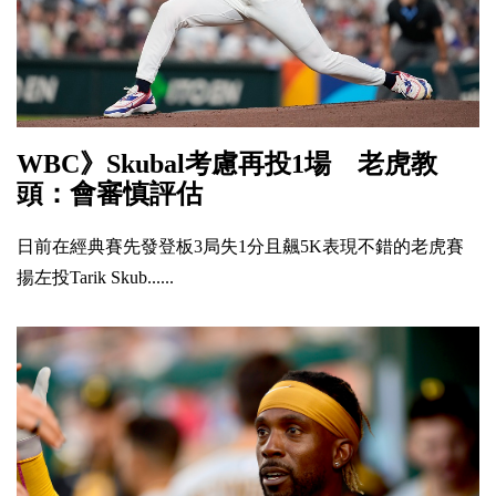
WBC》Skubal考慮再投1場 老虎教
頭：會審慎評估
日前在經典賽先發登板3局失1分且飆5K表現不錯的老虎賽
揚左投Tarik Skub......