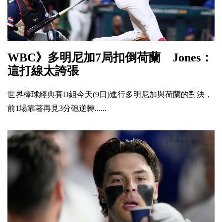
WBC》多明尼加7局扣倒荷蘭 Jones：
這打線太誇張
世界棒球經典賽D組今天(9日)進行多明尼加與荷蘭的對決，
前1場靠著再見3分砲逆轉......