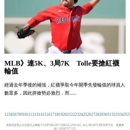
MLB》連5K、3局7K Tolle要搶紅襪
輪值
經過去年季後的補強，紅襪爭取今年開季先發輪值的球員人
數眾多，因此拼搶勢必激烈，而......
1
2
3
4
5
6
7
8
9
10
11
12
13
14
15
16
17
18
19
20
21
22
23
24
25
26
27
28
29
30
31
32
33
34
35
3
未經同意禁止任何形式之轉載 © COPYRIGHT VIDEOLAND INC. ALL RIGHTS RESERVED. 客服專
線：(02)87977122