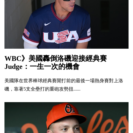
WBC》美國轟倒洛磯迎接經典賽
Judge：一生一次的機會
美國隊在世界棒球經典賽開打前的最後一場熱身賽對上洛
磯，靠著5支全壘打的重砲攻勢扭......