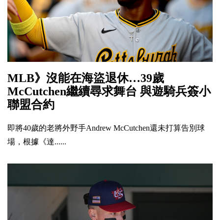
MLB》沒能在海盜退休…39歲
McCutchen繼續尋求舞台 與遊騎兵簽小
聯盟合約
即將40歲的老將外野手Andrew McCutchen還未打算告別球
場，根據《達......