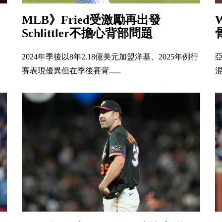
MLB》Fried受激勵再出發
Schlittler不擔心背部問題
2024年季後以8年2.18億美元加盟洋基、2025年例行
賽表現優異但在季後賽背......
混