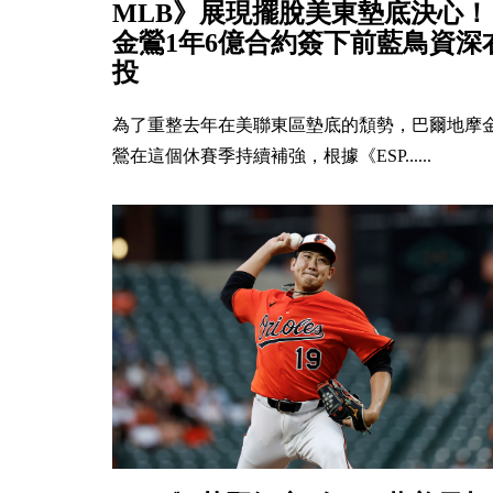
MLB》展現擺脫美東墊底決心！
金鶯1年6億合約簽下前藍鳥資深
投
為了重整去年在美聯東區墊底的頹勢，巴爾地摩
鶯在這個休賽季持續補強，根據《ESP......