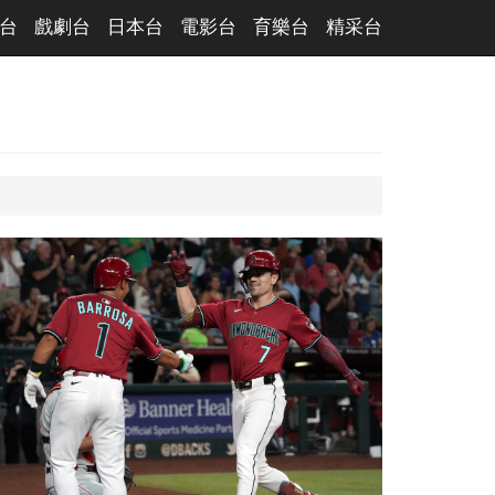
台
戲劇台
日本台
電影台
育樂台
精采台