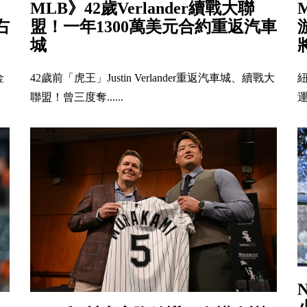
MLB》42歲Verlander續戰大聯
右
盟！一年1300萬美元合約重返汽車
城
金
42歲前「虎王」Justin Verlander重返汽車城、續戰大
聯盟！曾三度奪......
運