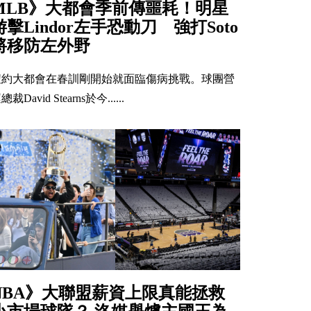
MLB》大都會季前傳噩耗！明星
游擊Lindor左手恐動刀 強打Soto
將移防左外野
紐約大都會在春訓剛開始就面臨傷病挑戰。球團營
總裁David Stearns於今......
NBA》大聯盟薪資上限真能拯救