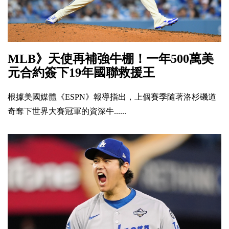
MLB》天使再補強牛棚！一年500萬美
元合約簽下19年國聯救援王
根據美國媒體《ESPN》報導指出，上個賽季隨著洛杉磯道
奇奪下世界大賽冠軍的資深牛......