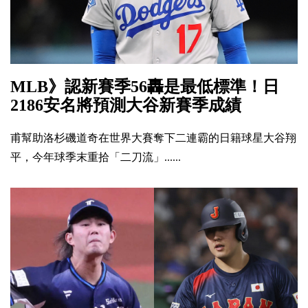
MLB》認新賽季56轟是最低標準！日
2186安名將預測大谷新賽季成績
甫幫助洛杉磯道奇在世界大賽奪下二連霸的日籍球星大谷翔
平，今年球季末重拾「二刀流」......