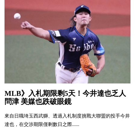
MLB》入札期限剩5天！今井達也乏人
問津 美媒也跌破眼鏡
來自日職埼玉西武獅、透過入札制度挑戰大聯盟的投手今井
達也，在交涉期限僅剩數日之際......