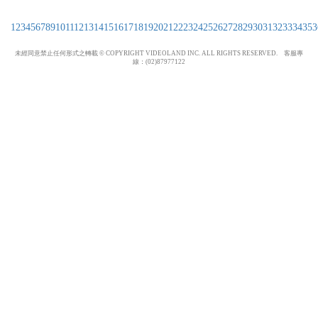
1
2
3
4
5
6
7
8
9
10
11
12
13
14
15
16
17
18
19
20
21
22
23
24
25
26
27
28
29
30
31
32
33
34
35
3
未經同意禁止任何形式之轉載 © COPYRIGHT VIDEOLAND INC. ALL RIGHTS RESERVED. 客服專
線：(02)87977122