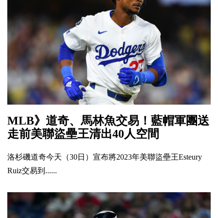
MLB》道奇、馬林魚交易！藍帽軍團送
走前美聯盜壘王清出40人空間
洛杉磯道奇今天（30日）宣布將2023年美聯盜壘王Esteury
Ruiz交易到......