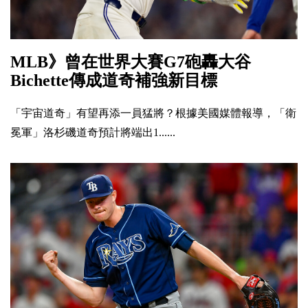
MLB》曾在世界大賽G7砲轟大谷
Bichette傳成道奇補強新目標
「宇宙道奇」有望再添一員猛將？根據美國媒體報導，「衛
冕軍」洛杉磯道奇預計將端出1......