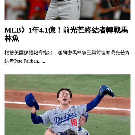
MLB》1年4.1億！前光芒終結者轉戰馬
林魚
根據美國媒體報導指出，邁阿密馬林魚已與前坦帕灣光芒終
結者Pete Fairban......