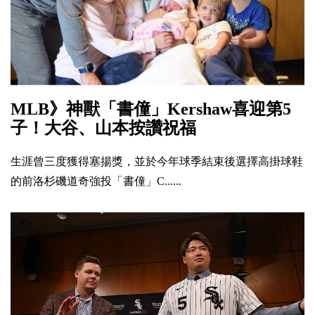
MLB》神獸「書僮」Kershaw喜迎第5
子！大谷、山本按讚祝福
生涯曾三度獲得塞揚獎，並於今年球季結束後選擇高掛球鞋
的前洛杉磯道奇強投「書僮」C......