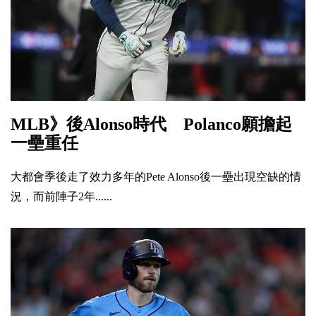
MLB》後Alonso時代 Polanco願擔起
一壘重任
大都會季後走了效力多年的Pete Alonso後一壘出現空缺的情
況，而前陣子2年......