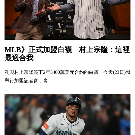
MLB》正式加盟白襪 村上宗隆：這裡
最適合我
剛與村上宗隆簽下2年3400萬美元合約的白襪，今天(23日)就
舉行加盟記者會，會......