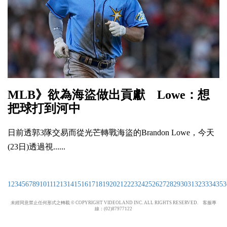
MLB》欲為海盜做出貢獻 Lowe：想
把球打到河中
日前透郭3隊交易而從光芒轉戰海盜的Brandon Lowe，今天
(23日)透過視......
1
2
3
4
5
6
7
8
9
10
11
12
13
14
15
16
17
18
19
20
21
22
23
24
25
26
27
28
29
30
31
32
33
34
35
3
未經同意禁止任何形式之轉載 © COPYRIGHT VIDEOLAND INC. ALL RIGHTS RESERVED. 客服專
線：(02)87977122