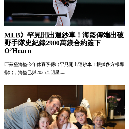
MLB》罕見開出運鈔車！海盜傳端出破
野手隊史紀錄2900萬鎂合約簽下
O’Hearn
匹茲堡海盜今年休賽季傳出罕見開出運鈔車！根據多方報導
指出，海盜已與2025全明星......