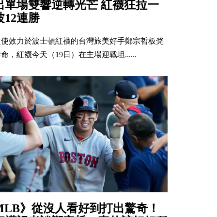
出單場雙響逆轉光芒 紅襪狂拉一
波12連勝
縱使效力於波士頓紅襪的台灣旅美好手鄭宗哲板凳
命，紅襪今天（19日）在主場迎戰坦......
MLB》從沒人看好到打出驚奇！