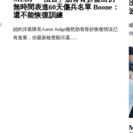
無時間表進60天傷兵名單 Boone：
還不能恢復訓練
年
紐約洋基隊長Aaron Judge雖然肋骨骨折恢復情況已
待
有進展，但最新檢查顯示還......