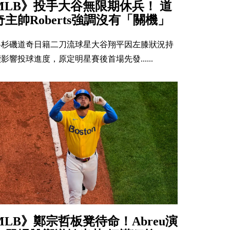
MLB》投手大谷無限期休兵！ 道
奇主帥Roberts強調沒有「關機」
洛杉磯道奇日籍二刀流球星大谷翔平因左膝狀況持
影響投球進度，原定明星賽後首場先發......
MLB》鄭宗哲板凳待命！Abreu演