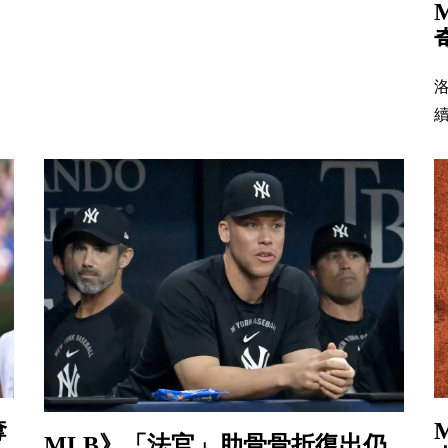
續
奪
MLB》「法官」肋骨骨折復出仍