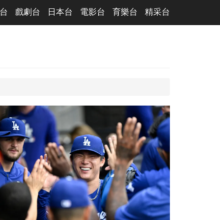
台
戲劇台
日本台
電影台
育樂台
精采台