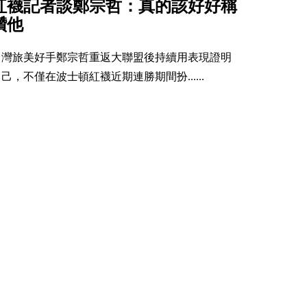
紅襪記者談鄭宗哲：真的該好好稱
讚他
台灣旅美好手鄭宗哲重返大聯盟後持續用表現證明
己，不僅在波士頓紅襪近期連勝期間扮......