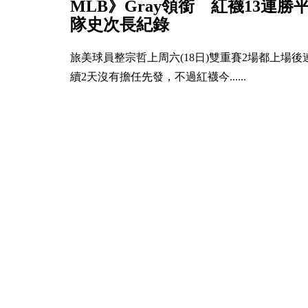
MLB》Gray領銜 紅襪13連勝
隊史次長紀錄
旅美球員整宗哲上周六(18日)雙重賽2場都上場後
續2天沒有擔任先發，不過紅襪今......