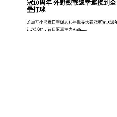
冠10周年 外野觀戰還幸運接到全
壘打球
芝加哥小熊近日舉辦2016年世界大賽冠軍隊10週
紀念活動，昔日冠軍主力Anth......