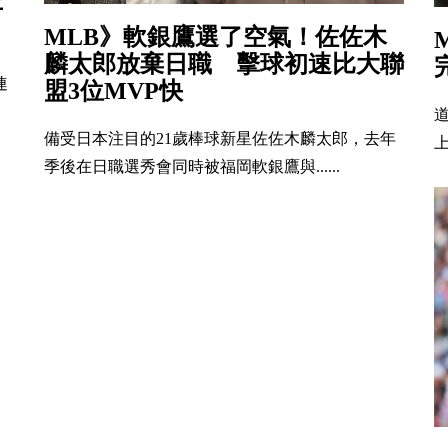
平
MLB》軟銀鷹選了空氣！佐佐木
麟太郎放棄日職 擊球初速比大聯
連
盟3位MVP快
備受日本注目的21歲棒球新星佐佐木麟太郎，去年
上
季後在日職選秀會同時被福岡軟銀鷹與......