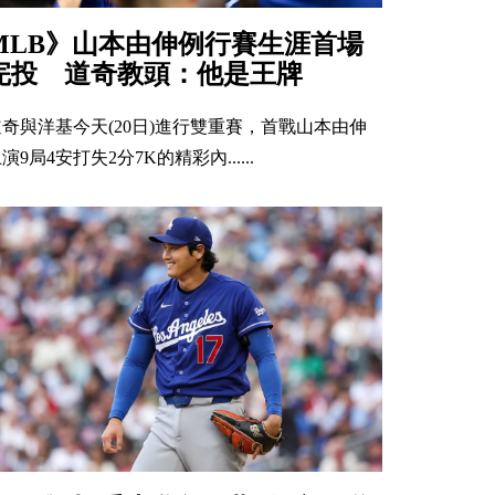
MLB》山本由伸例行賽生涯首場
完投 道奇教頭：他是王牌
道奇與洋基今天(20日)進行雙重賽，首戰山本由伸
演9局4安打失2分7K的精彩內......