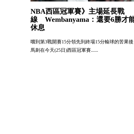
NBA西區冠軍賽》主場延長戰
線 Wembanyama：還要6勝才
休息
嚐到第3戰開賽15分領先到終場15分輸球的苦果後
馬刺在今天(25日)西區冠軍賽......