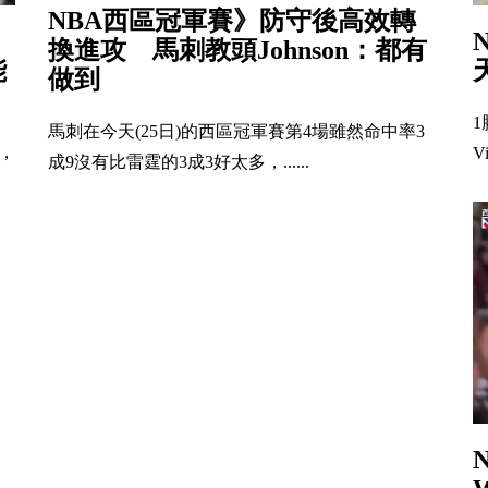
NBA西區冠軍賽》防守後高效轉
換進攻 馬刺教頭Johnson：都有
能
做到
1
馬刺在今天(25日)的西區冠軍賽第4場雖然命中率3
，
Vi
成9沒有比雷霆的3成3好太多，......