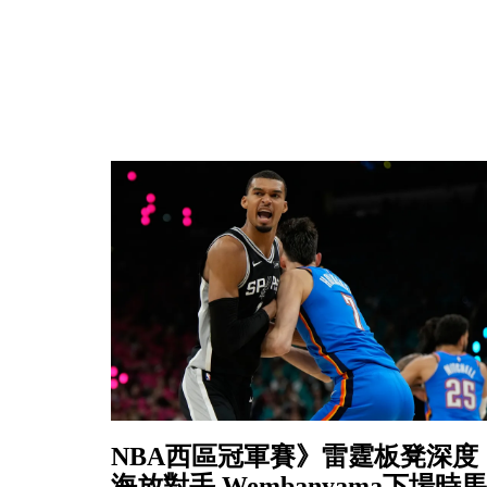
NBA西區冠軍賽》雷霆板凳深度
海放對手 Wembanyama下場時馬