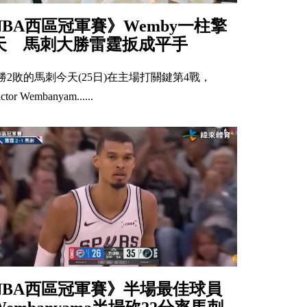
NBA西區冠軍賽》Wemby一柱擎
天 馬刺大勝雷霆扳成平手
勝2敗的馬刺今天(25日)在主場打關鍵第4戰，
ctor Wembanyam......
NBA西區冠軍賽》半場最佳球員