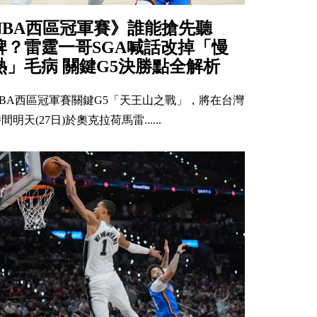
NBA西區冠軍賽》誰能搶先聽
牌？雷霆一哥SGA喊話改掉「慢
熱」毛病 關鍵G5決勝點全解析
NBA西區冠軍賽關鍵G5「天王山之戰」，將在台灣
間明天(27日)於奧克拉荷馬雷......