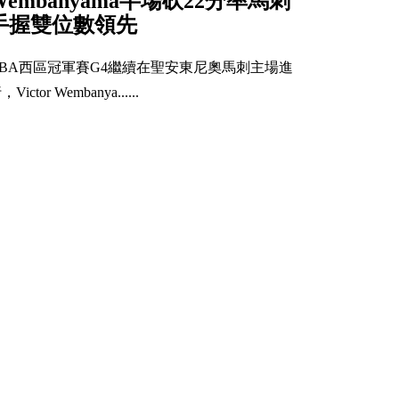
Wembanyama半場砍22分率馬刺
手握雙位數領先
NBA西區冠軍賽G4繼續在聖安東尼奧馬刺主場進
，Victor Wembanya......