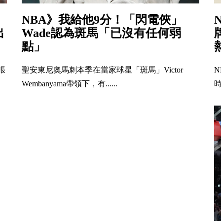
NBA》我給他9分！「閃電俠」
出
Wade認為斑馬「已沒有任何弱
點」
張
聖安東尼奧馬刺本季在當家球星「斑馬」Victor
時
Wembanyama帶領下，有......