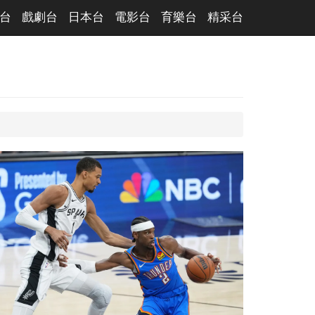
台
戲劇台
日本台
電影台
育樂台
精采台