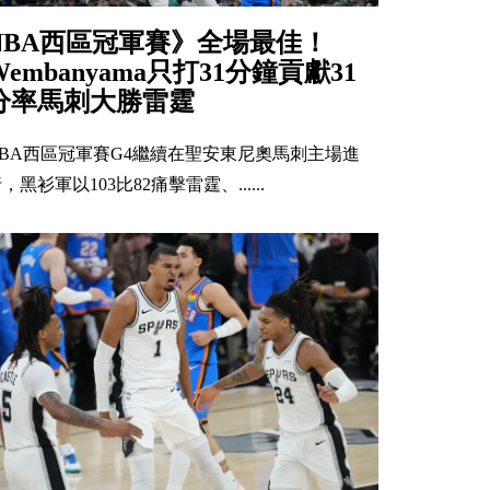
NBA西區冠軍賽》全場最佳！
Wembanyama只打31分鐘貢獻31
分率馬刺大勝雷霆
NBA西區冠軍賽G4繼續在聖安東尼奧馬刺主場進
，黑衫軍以103比82痛擊雷霆、......