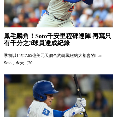
鳳毛麟角！Soto千安里程碑達陣 再寫只
有千分之3球員達成紀錄
季前以15年7.65億美元天價合約轉戰紐約大都會的Juan
Soto，今天（20......