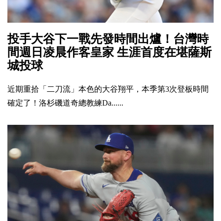
投手大谷下一戰先發時間出爐！台灣時
間週日凌晨作客皇家 生涯首度在堪薩斯
城投球
近期重拾「二刀流」本色的大谷翔平，本季第3次登板時間
確定了！洛杉磯道奇總教練Da......