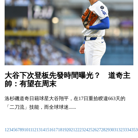
大谷下次登板先發時間曝光？ 道奇主
帥：有望在周末
洛杉磯道奇日籍球星大谷翔平，在17日重拾睽違663天的
「二刀流」技能，而全球球迷......
1
2
3
4
5
6
7
8
9
10
11
12
13
14
15
16
17
18
19
20
21
22
23
24
25
26
27
28
29
30
31
32
33
34
35
3