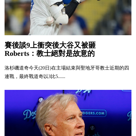
賽後談9上衝突後大谷又被砸
Roberts：教士絕對是故意的
洛杉磯道奇今天(20日)在主場結束與聖地牙哥教士近期的四
連戰，最終戰道奇以3比5......