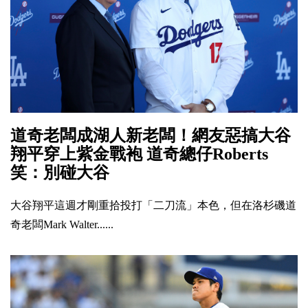
道奇老闆成湖人新老闆！網友惡搞大谷
翔平穿上紫金戰袍 道奇總仔Roberts
笑：別碰大谷
大谷翔平這週才剛重拾投打「二刀流」本色，但在洛杉磯道
奇老闆Mark Walter......