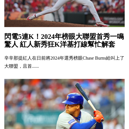
閃電5連K！2024年榜眼大聯盟首秀一鳴
驚人 紅人新秀狂K洋基打線幫忙解套
辛辛那提紅人在日前將2024年選秀榜眼Chase Burns給叫上了
大聯盟，且首......