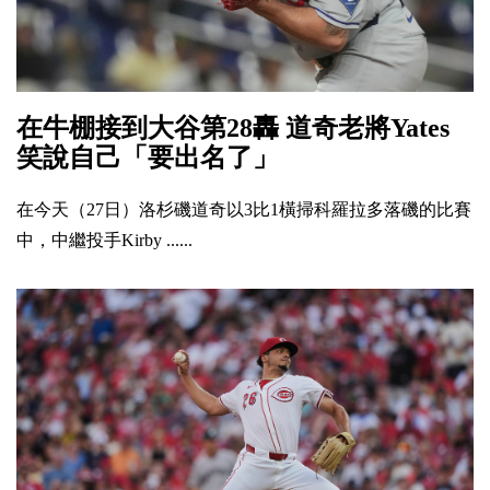
在牛棚接到大谷第28轟 道奇老將Yates
笑說自己「要出名了」
在今天（27日）洛杉磯道奇以3比1橫掃科羅拉多落磯的比賽
中，中繼投手Kirby ......