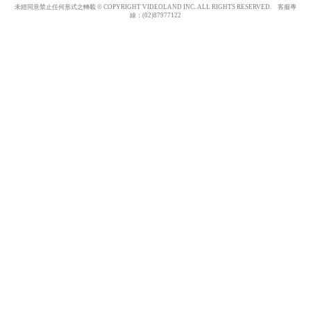
未經同意禁止任何形式之轉載 © COPYRIGHT VIDEOLAND INC. ALL RIGHTS RESERVED. 客服專
線：(02)87977122