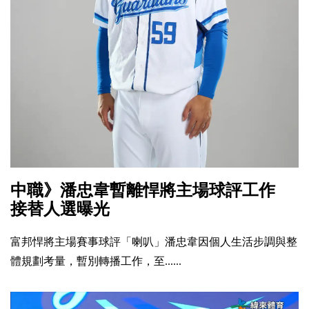
中職》潘忠韋暫離悍將主場球評工作
接替人選曝光
富邦悍將主場賽事球評「喇叭」潘忠韋因個人生活步調與整
體規劃考量，暫別轉播工作，至......