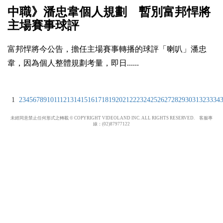
中職》潘忠韋個人規劃 暫別富邦悍將
主場賽事球評
富邦悍將今公告，擔任主場賽事轉播的球評「喇叭」潘忠
韋，因為個人整體規劃考量，即日......
1
2
3
4
5
6
7
8
9
10
11
12
13
14
15
16
17
18
19
20
21
22
23
24
25
26
27
28
29
30
31
32
33
34
未經同意禁止任何形式之轉載 © COPYRIGHT VIDEOLAND INC. ALL RIGHTS RESERVED. 客服專
線：(02)87977122