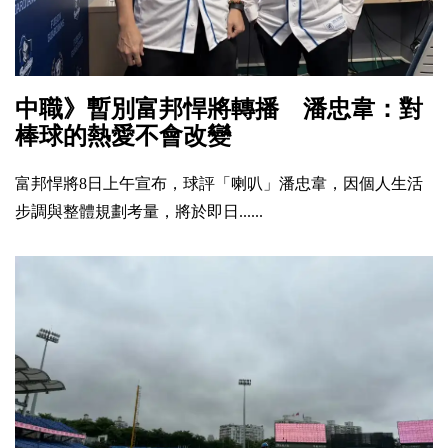
中職》暫別富邦悍將轉播 潘忠韋：對
棒球的熱愛不會改變
富邦悍將8日上午宣布，球評「喇叭」潘忠韋，因個人生活
步調與整體規劃考量，將於即日......