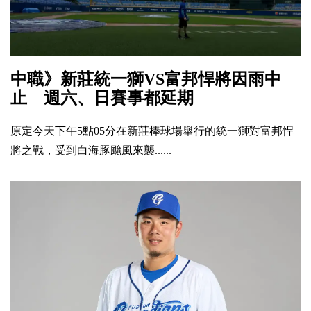
中職》新莊統一獅VS富邦悍將因雨中
止 週六、日賽事都延期
原定今天下午5點05分在新莊棒球場舉行的統一獅對富邦悍
將之戰，受到白海豚颱風來襲......