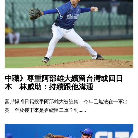
中職》尊重阿部雄大續留台灣或回日
本 林威助：持續跟他溝通
富邦悍將日籍投手阿部雄大被註銷，今年已無法在一軍出
賽，至於接下來是否續留二軍？副......