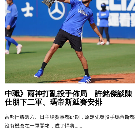
中職》雨神打亂投手佈局 許銘傑談陳
仕朋下二軍、瑪帝斯延賽安排
富邦悍將週六、日主場賽事都延期，原定先發投手瑪帝斯都
沒有機會在一軍開箱，成了悍將......