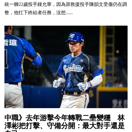
統一獅22歲投手鍾允華，因為原救援投手陳韻文受傷仍在調
整，他扛下終結者任務，沒想......
中職》去年游擊今年轉戰二壘變穩 林
澤彬把打擊、守備分開：最大對手還是