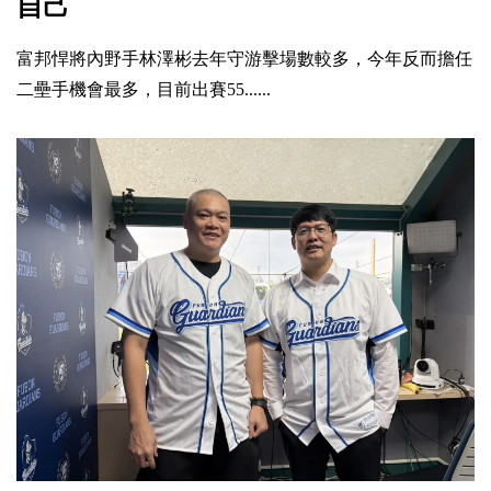
自己
富邦悍將內野手林澤彬去年守游擊場數較多，今年反而擔任
二壘手機會最多，目前出賽55......