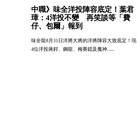
中職》味全洋投陣容底定！葉君
璋：4洋投不變 再笑談等「費
仔、包爾」報到
味全龍8月31日洋將大將的洋將陣容大致底定！現
4位洋投蔣銲、鋼龍、梅賽鍶及魔神......