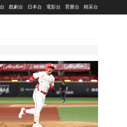
台
戲劇台
日本台
電影台
育樂台
精采台