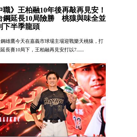
中職》王柏融10年後再敲再見安！
台鋼延長10局險勝 桃猿與味全並
列下半季龍頭
台鋼雄鷹今天在嘉義市球場主場迎戰樂天桃猿，打
延長賽10局下，王柏融再見安打以7......