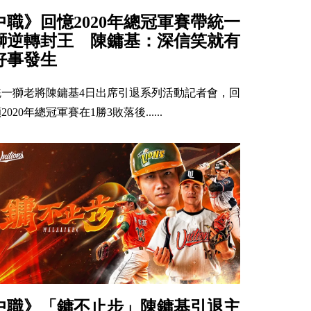
中職》回憶2020年總冠軍賽帶統一
獅逆轉封王 陳鏞基：深信笑就有
好事發生
統一獅老將陳鏞基4日出席引退系列活動記者會，回
2020年總冠軍賽在1勝3敗落後......
中職》「鏞不止步」陳鏞基引退主