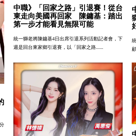
中職》「回家之路」引退賽！從台
東走向美國再回家 陳鏞基：踏出
第一步才能看見無限可能
統一獅老將陳鏞基4日出席引退系列活動記者會，下
週是回台東家鄉引退賽，以「回家之路......
顧
的
分