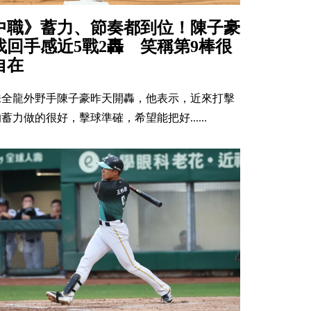
中職》蓄力、節奏都到位！陳子豪
找回手感近5戰2轟 笑稱第9棒很
自在
味全龍外野手陳子豪昨天開轟，他表示，近來打擊
蓄力做的很好，擊球準確，希望能把好......