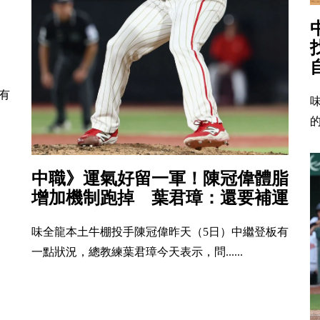
有
的
中職》運氣好留一軍！陳冠偉體脂
增加機制跑掉 葉君璋：還要補運
味全龍本土牛棚投手陳冠偉昨天（5日）中繼登板有
一點狀況，總教練葉君璋今天表示，問......