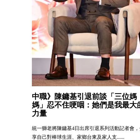
中職》陳鏞基引退前談「三位媽
媽」忍不住哽咽：她們是我最大
力量
統一獅老將陳鏞基4日出席引退系列活動記者會，
享自己對棒球生涯、家鄉台東及家人支......