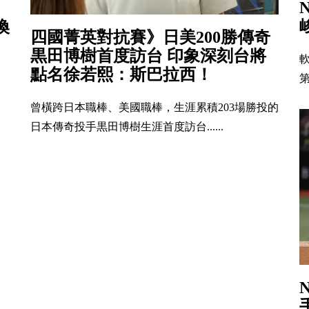
席
換
四國菁英對抗賽》日美200勝傳奇
黒田博樹首度訪台 印象深刻台將
點名徐若熙：斯巴拉西！
第
曾橫跨日本職棒、美國職棒，生涯累積203場勝投的
日本傳奇投手黒田博樹生涯首度訪台......