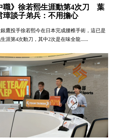
中職》徐若熙生涯動第4次刀 葉
君璋談子弟兵：不用擔心
軟銀鷹投手徐若熙今在日本完成腰椎手術，這已是
生涯第4次動刀，其中2次是在味全龍......