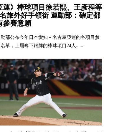
亞運》棒球項目徐若熙、王彥程等
8名旅外好手領銜 運動部：確定都
有參賽意願
運動部公布今年日本愛知－名古屋亞運的各項目參
名單，上屆奪下銀牌的棒球項目24人......