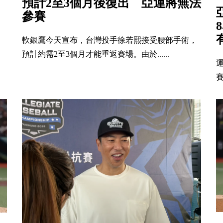
預計2至3個月後復出 亞運將無法
參賽
軟銀鷹今天宣布，台灣投手徐若熙接受腰部手術，
預計約需2至3個月才能重返賽場。由於......
賽