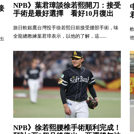
NPB》葉君璋談徐若熙開刀：接受
接
手術是最好選擇 看好10月復出
旅日軟銀鷹台灣投手徐若熙日前接受腰部手術，味
全龍總教練葉君璋表示，以他的了解，這......
他
出
NPB》徐若熙腰椎手術順利完成！