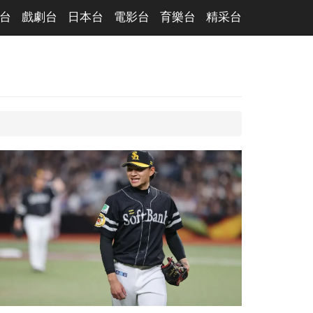
台
戲劇台
日本台
電影台
育樂台
精采台