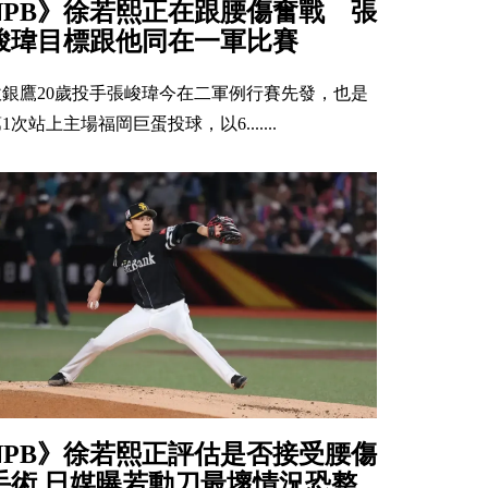
NPB》徐若熙正在跟腰傷奮戰 張
峻瑋目標跟他同在一軍比賽
軟銀鷹20歲投手張峻瑋今在二軍例行賽先發，也是
1次站上主場福岡巨蛋投球，以6.......
NPB》徐若熙正評估是否接受腰傷
手術 日媒曝若動刀最壞情況恐整