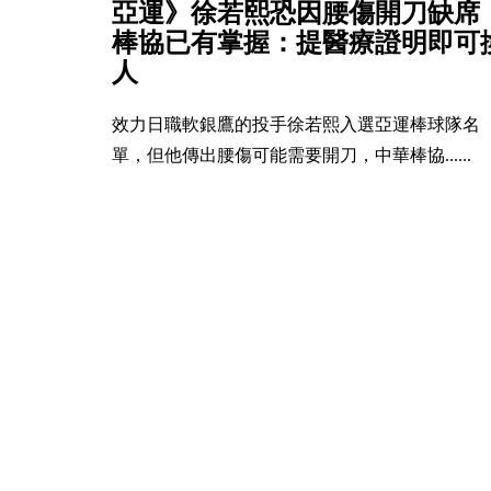
亞運》徐若熙恐因腰傷開刀缺
棒協已有掌握：提醫療證明即可
人
效力日職軟銀鷹的投手徐若熙入選亞運棒球隊名
單，但他傳出腰傷可能需要開刀，中華棒協......