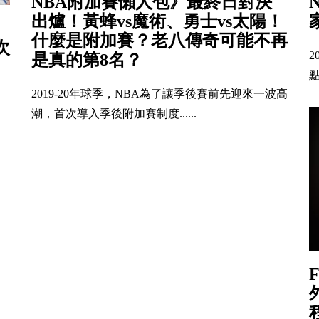
NBA附加賽懶人包》最終日對決
出爐！黃蜂vs魔術、勇士vs太陽！
什麼是附加賽？老八傳奇可能不再
次
2
是真的第8名？
點
2019-20年球季，NBA為了讓季後賽前先迎來一波高
潮，首次導入季後附加賽制度......