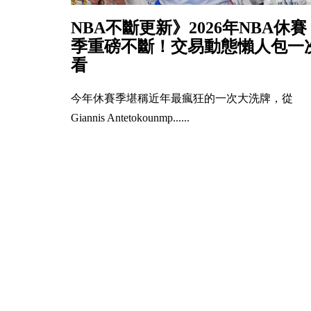
NBA不斷更新》2026年NBA休賽
季重磅不斷！交易動態懶人包一
看
今年休賽季堪稱近年最瘋狂的一次大洗牌，從
Giannis Antetokounmp......