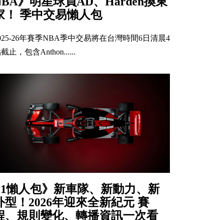
NBA》明星球員AD、Harden換東
家！ 季中交易懶人包
025-26年賽季NBA季中交易將在台灣時間6日清晨4
截止，包含Anthon......
F1懶人包》新車隊、新動力、新
外型！2026年迎來全新紀元 賽
程、規則變化、轉播資訊一次看