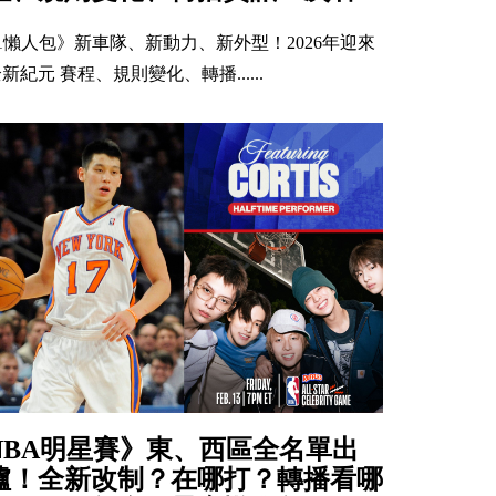
F1懶人包》新車隊、新動力、新外型！2026年迎來
新紀元 賽程、規則變化、轉播......
NBA明星賽》東、西區全名單出
爐！全新改制？在哪打？轉播看哪