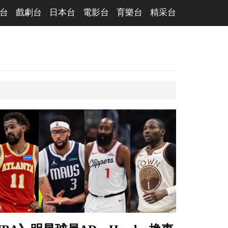
台
戲劇台
日本台
電影台
育樂台
精采台