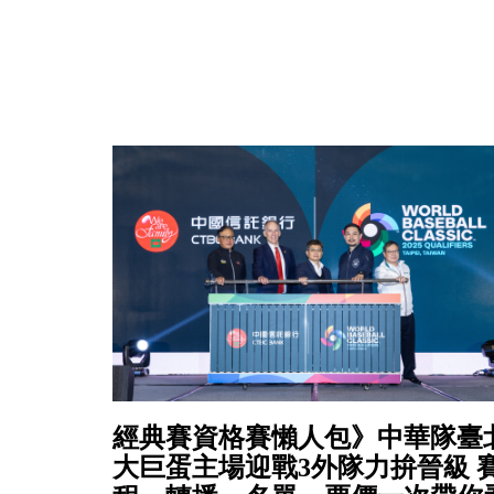
經典賽資格賽懶人包》中華隊臺
大巨蛋主場迎戰3外隊力拚晉級 