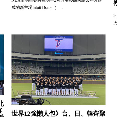
NBA全明星賽將在明年2月於洛杉磯快艇去年才落
成的新主場Intuit Dome（......
2
火
北
賽
世界12強懶人包》台、日、韓齊聚