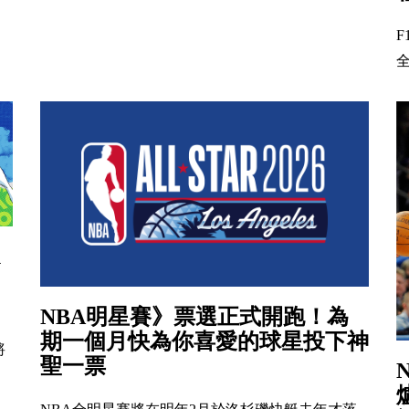
全
1
NBA明星賽》票選正式開跑！為
期一個月快為你喜愛的球星投下神
將
聖一票