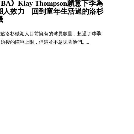
NBA》Klay Thompson願意下季為
湖人效力 回到童年生活過的洛杉
磯
雖然洛杉磯湖人目前擁有的球員數量，超過了球季
始後的陣容上限，但這並不意味著他們......