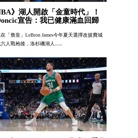
NBA》湖人開啟「金童時代」！
Doncic宣告：我已健康滿血回歸
在「詹皇」LeBron James今年夏天選擇改披費城
六人戰袍後，洛杉磯湖人......