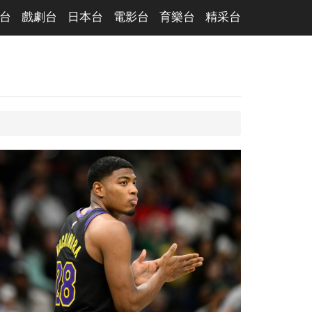
台
戲劇台
日本台
電影台
育樂台
精采台