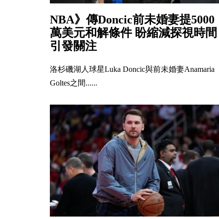
NBA》傳Doncic前未婚妻提5000
萬美元和解條件 盼縮減探視時間
引發關注
洛杉磯湖人球星Luka Doncic與前未婚妻Anamaria
Goltes之間......