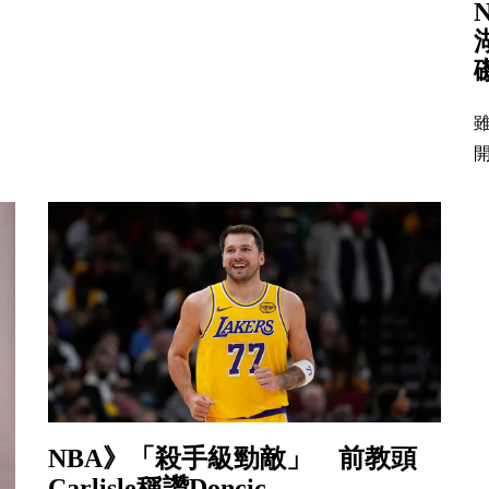
開
NBA》「殺手級勁敵」 前教頭
Carlisle稱讚Doncic