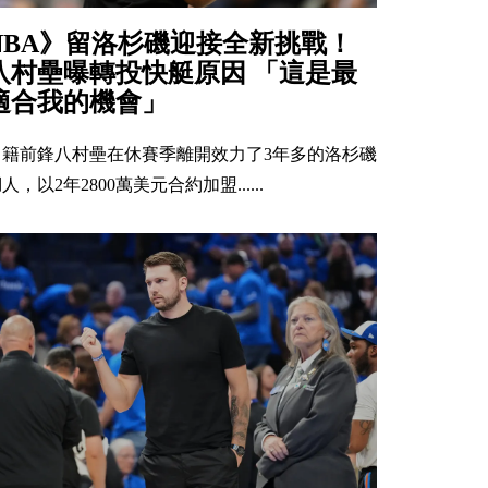
NBA》留洛杉磯迎接全新挑戰！
八村壘曝轉投快艇原因 「這是最
適合我的機會」
日籍前鋒八村壘在休賽季離開效力了3年多的洛杉磯
人，以2年2800萬美元合約加盟......