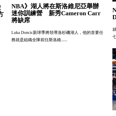
NBA》湖人將在斯洛維尼亞舉辦
撤
迷你訓練營 新秀Cameron Carr
方
將缺席
就
Luka Doncic新球季將領導洛杉磯湖人，他的首要任
七
務就是組織全隊前往斯洛維......