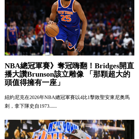
NBA總冠軍賽》奪冠嗨翻！Bridges開直
播大讚Brunson該立雕像 「那顆超大的
頭值得擁有一座」
紐約尼克在2026年NBA總冠軍賽以4比1擊敗聖安東尼奧馬
刺，拿下隊史自1973......