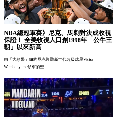
NBA總冠軍賽》尼克、馬刺對決成收視
保證！ 全美收視人口創1998年「公牛王
朝」以來新高
由「大蘋果」紐約尼克迎戰新世代超級球星Victor
Wembanyama領軍的聖......