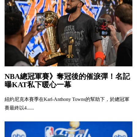
NBA總冠軍賽》奪冠後的催淚彈！名記
曝KAT私下暖心一幕
紐約尼克本賽季在Karl-Anthony Towns的幫助下，於總冠軍
賽最終以4......