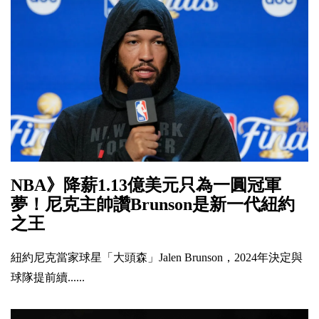
NBA》降薪1.13億美元只為一圓冠軍
夢！尼克主帥讚Brunson是新一代紐約
之王
紐約尼克當家球星「大頭森」Jalen Brunson，2024年決定與
球隊提前續......