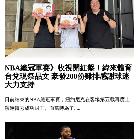
NBA總冠軍賽》收視開紅盤！緯來體育
台兌現祭品文 豪發200份雞排感謝球迷
大力支持
日前結束的NBA總冠軍賽，紐約尼克在客場第五戰再度上
演逆轉秀成功封王。而當時為了......