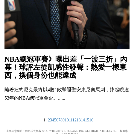
NBA總冠軍賽》曝出差「一波三折」內
幕！球評左從凱感性發聲：熱愛一樣東
西，換個身份也能達成
隨著紐約尼克最終以4勝1敗擊退聖安東尼奧馬刺，捧起睽違
53年的NBA總冠軍金盃。......
1
2
3
4
5
6
7
8
9
10
11
12
13
14
15
16
未經同意禁止任何形式之轉載 © COPYRIGHT VIDEOLAND INC. ALL RIGHTS RESERVED. 客服專