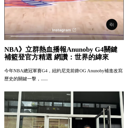
NBA》立群熱血播報Anunoby G4關鍵
補籃登官方精選 網讚：世界的緯來
今年NBA總冠軍賽G4，紐約尼克前鋒OG Anunoby補進改寫
歷史的關鍵一擊，......