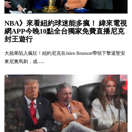
NBA》來看紐約球迷能多瘋！ 緯來電視
網APP今晚10點全台獨家免費直播尼克
封王遊行
大蘋果陷入瘋狂！紐約尼克在Jalen Brunson帶領下擊退聖安
東尼奧馬刺，成......