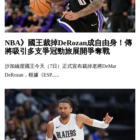
NBA》國王裁掉DeRozan成自由身！傳
將吸引多支爭冠勁旅展開爭奪戰
沙加緬度國王今天（7日）正式宣布裁掉老將DeMar
DeRozan，根據《ESP......