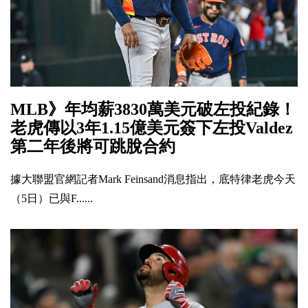
MLB》年均薪3830萬美元破左投紀錄！
老虎傳以3年1.15億美元簽下左投Valdez
第二年後將可跳脫合約
據大聯盟官網記者Mark Feinsand消息指出，底特律老虎今天
（5日）已與F......