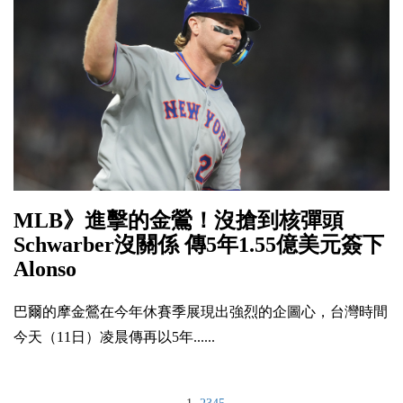
MLB》進擊的金鶯！沒搶到核彈頭
Schwarber沒關係 傳5年1.55億美元簽下
Alonso
巴爾的摩金鶯在今年休賽季展現出強烈的企圖心，台灣時間
今天（11日）凌晨傳再以5年......