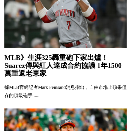
MLB》生涯325轟重砲下家出爐！
Suarez傳與紅人達成合約協議 1年1500
萬重返老東家
據MLB官網記者Mark Feinsand消息指出，自由市場上碩果僅
存的頂級砲手......