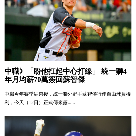
中職》「盼他扛起中心打線」 統一獅4
年月均薪70萬簽回蘇智傑
中職今年賽季結束後，統一獅外野手蘇智傑行使自由球員權
利，今天（12日）正式傳來簽......