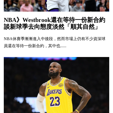
NBA》Westbrook還在等待一份新合約
談新球季去向態度淡然「順其自然」
NBA休賽季漸漸進入中後段，然而市場上仍有不少資深球
員還在等待一份新合約，其中也......