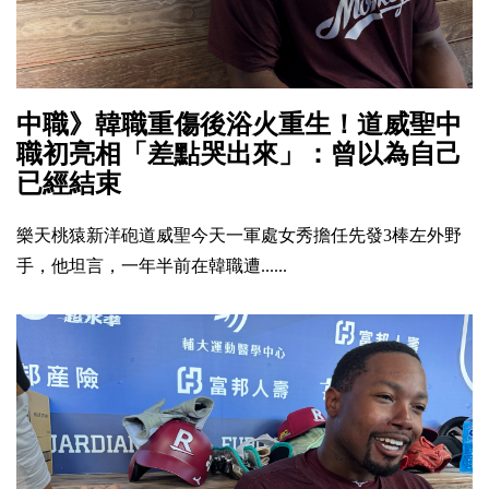
中職》韓職重傷後浴火重生！道威聖中
職初亮相「差點哭出來」：曾以為自己
已經結束
樂天桃猿新洋砲道威聖今天一軍處女秀擔任先發3棒左外野
手，他坦言，一年半前在韓職遭......