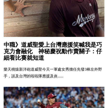
中職》道威聖愛上台灣應援笑喊我是巧
克力會融化 神秘慶祝動作賣關子：仔
細看比賽就知道
樂天桃猿新洋砲道威聖今天一軍處女秀擔任先發3棒左外野
手，談及台灣的啦啦隊應援及炎......