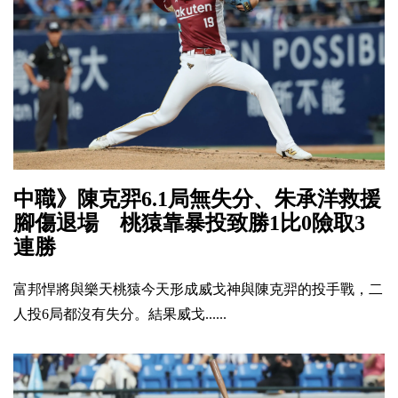
中職》陳克羿6.1局無失分、朱承洋救援
腳傷退場 桃猿靠暴投致勝1比0險取3
連勝
富邦悍將與樂天桃猿今天形成威戈神與陳克羿的投手戰，二
人投6局都沒有失分。結果威戈......