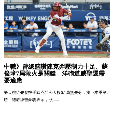
中職》曾總盛讚陳克羿壓制力十足、蘇
俊璋7局救火是關鍵 洋砲道威聖還需
要適應
樂天桃猿先發投手陳克羿今天投6.1局無失分，摘下本季第2
勝，總教練曾豪駒表示，狀......