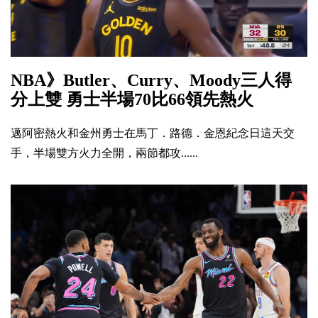
NBA》Butler、Curry、Moody三人得
分上雙 勇士半場70比66領先熱火
邁阿密熱火和金州勇士在馬丁．路德．金恩紀念日這天交
手，半場雙方火力全開，兩節都攻......