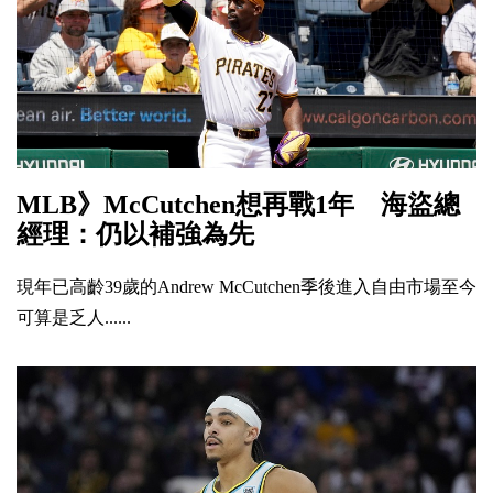
MLB》McCutchen想再戰1年 海盜總
經理：仍以補強為先
現年已高齡39歲的Andrew McCutchen季後進入自由市場至今
可算是乏人......