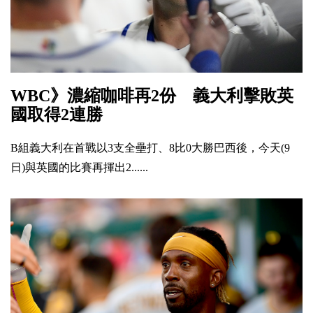
WBC》濃縮咖啡再2份 義大利擊敗英
國取得2連勝
B組義大利在首戰以3支全壘打、8比0大勝巴西後，今天(9
日)與英國的比賽再揮出2......