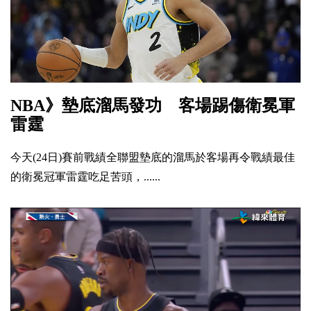
NBA》墊底溜馬發功 客場踢傷衛冕軍
雷霆
今天(24日)賽前戰績全聯盟墊底的溜馬於客場再令戰績最佳
的衛冕冠軍雷霆吃足苦頭，......