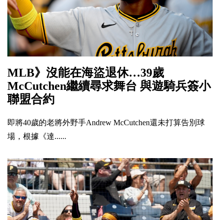
MLB》沒能在海盜退休…39歲
McCutchen繼續尋求舞台 與遊騎兵簽小
聯盟合約
即將40歲的老將外野手Andrew McCutchen還未打算告別球
場，根據《達......