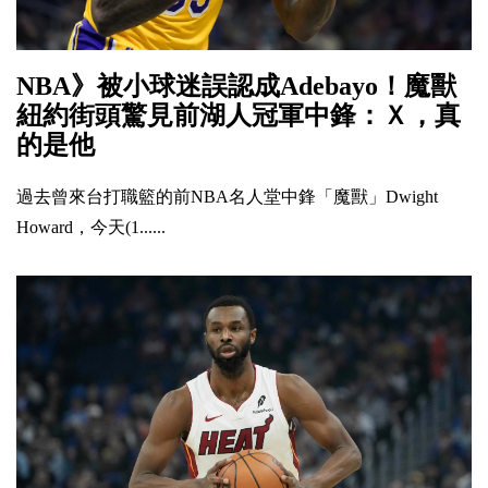
NBA》被小球迷誤認成Adebayo！魔獸
紐約街頭驚見前湖人冠軍中鋒：Ｘ，真
的是他
過去曾來台打職籃的前NBA名人堂中鋒「魔獸」Dwight
Howard，今天(1......