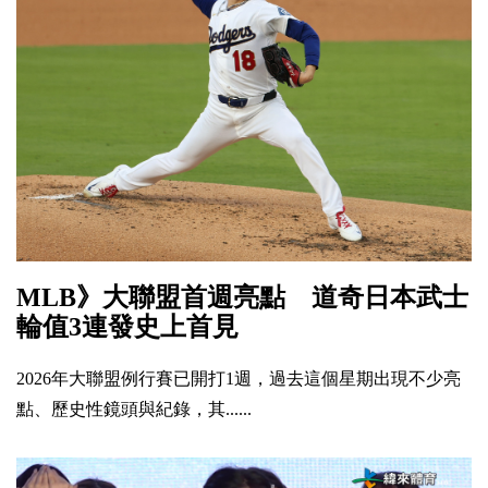
MLB》大聯盟首週亮點 道奇日本武士
輪值3連發史上首見
2026年大聯盟例行賽已開打1週，過去這個星期出現不少亮
點、歷史性鏡頭與紀錄，其......