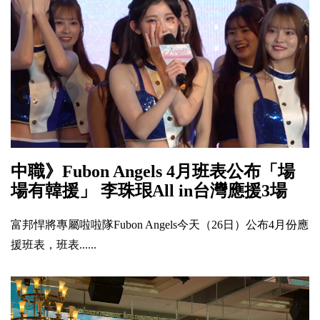
中職》Fubon Angels 4月班表公布「場
場有韓援」 李珠珢All in台灣應援3場
富邦悍將專屬啦啦隊Fubon Angels今天（26日）公布4月份應
援班表，班表......