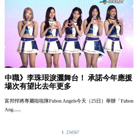
中職》李珠珢淚灑舞台！ 承諾今年應援
場次有望比去年更多
富邦悍將專屬啦啦隊Fubon Angels今天（25日）舉辦「Fubon
Ang......
1
2
3
4
5
6
7