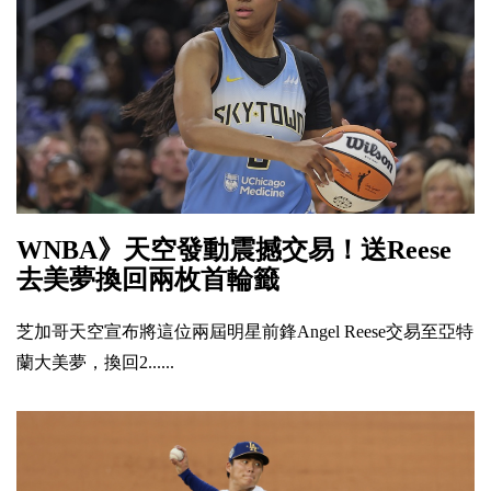
WNBA》天空發動震撼交易！送Reese
去美夢換回兩枚首輪籤
芝加哥天空宣布將這位兩屆明星前鋒Angel Reese交易至亞特
蘭大美夢，換回2......