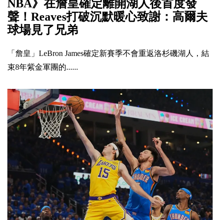
NBA》在詹皇確定離開湖人後首度發
聲！Reaves打破沉默暖心致謝：高爾夫
球場見了兄弟
「詹皇」LeBron James確定新賽季不會重返洛杉磯湖人，結
束8年紫金軍團的......