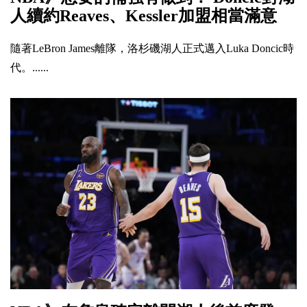
人續約Reaves、Kessler加盟相當滿意
隨著LeBron James離隊，洛杉磯湖人正式邁入Luka Doncic時
代。......