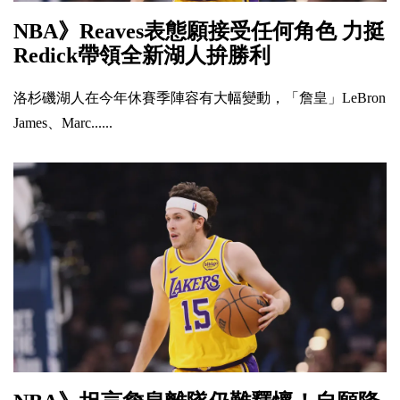
NBA》Reaves表態願接受任何角色 力挺
Redick帶領全新湖人拚勝利
洛杉磯湖人在今年休賽季陣容有大幅變動，「詹皇」LeBron
James、Marc......