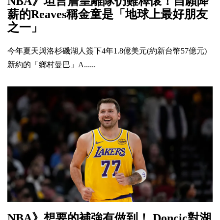
NBA》坦言詹皇離隊仍難釋懷！自願降
薪的Reaves稱金童是「地球上最好朋友
之一」
今年夏天與洛杉磯湖人簽下4年1.8億美元(約新台幣57億元)
新約的「鄉村曼巴」A......
NBA》想要的補強有做到！ Doncic對湖