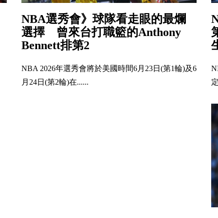
NBA選秀會》球隊看走眼的最爛
選擇 曾來台打職籃的Anthony
Bennett排第2
N
NBA 2026年選秀會將於美國時間6月23日(第1輪)及6
定
月24日(第2輪)在......