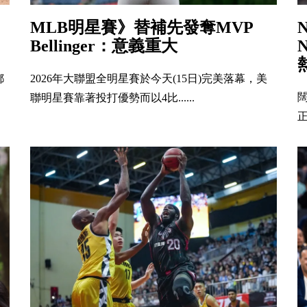
MLB明星賽》替補先發奪MVP
Bellinger：意義重大
都
2026年大聯盟全明星賽於今天(15日)完美落幕，美
闊
聯明星賽靠著投打優勢而以4比......
正