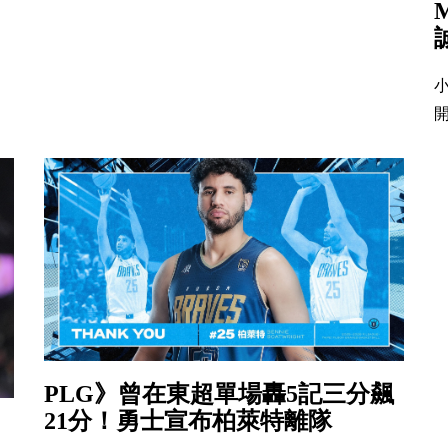
小
開
PLG》曾在東超單場轟5記三分飆
21分！勇士宣布柏萊特離隊