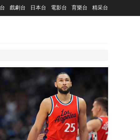
台
戲劇台
日本台
電影台
育樂台
精采台