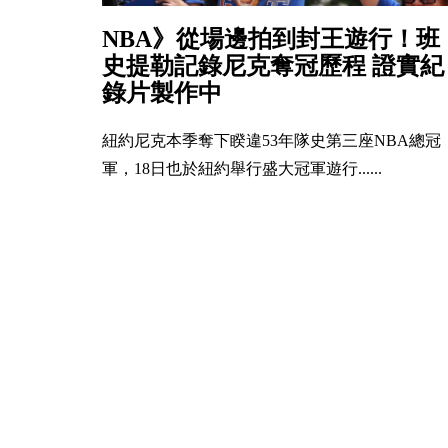
NBA》從場邊拍到封王遊行！班
史提勒記錄尼克奪冠歷程 證實紀
錄片製作中
紐約尼克本季奪下睽違53年隊史第三座NBA總冠
軍，18日也於紐約舉行盛大冠軍遊行......