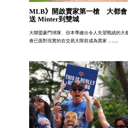
MLB》開啟賣家第一槍 大都會
送 Minter到雙城
大聯盟豪門球隊、但本季繳出令人失望戰績的大
會已面對現實的在交易大限前成為賣家，......