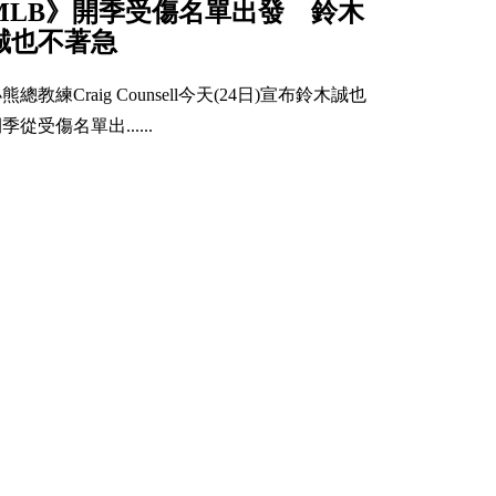
MLB》開季受傷名單出發 鈴木
誠也不著急
熊總教練Craig Counsell今天(24日)宣布鈴木誠也
季從受傷名單出......