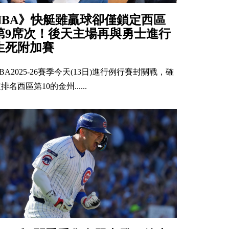
NBA》快艇雖贏球卻僅鎖定西區
第9席次！後天主場再與勇士進行
生死附加賽
BA2025-26賽季今天(13日)進行例行賽封關戰，確
排名西區第10的金州......