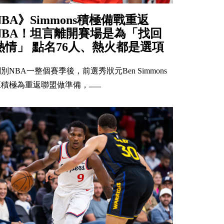
NBA》Simmons積極備戰重返
NBA！坦言離開賽場是為「找回
熱情」 點名76人、熱火都是選項
別NBA一整個賽季後，前選秀狀元Ben Simmons
積極為重返聯盟做準備，......