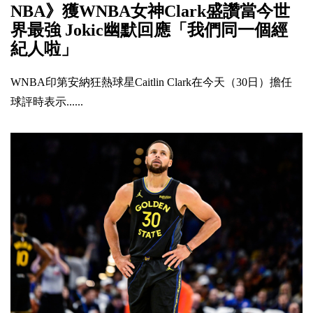
NBA》獲WNBA女神Clark盛讚當今世
界最強 Jokic幽默回應「我們同一個經
紀人啦」
WNBA印第安納狂熱球星Caitlin Clark在今天（30日）擔任
球評時表示......