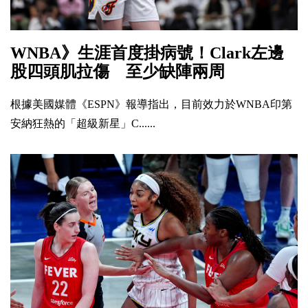
WNBA》生涯首度掛病號！Clark左邊
股四頭肌拉傷 至少缺陣兩周
根據美國媒體《ESPN》報導指出，目前效力於WNBA印第
安納狂熱的「超級新星」C......