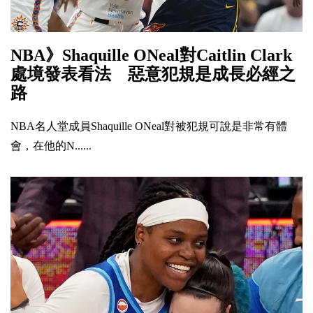
NBA》Shaquille ONeal對Caitlin Clark
處境發表看法 惡意犯規是成長必經之
路
NBA名人堂成員Shaquille ONeal對被犯規可說是非常有體
會，在他的N......