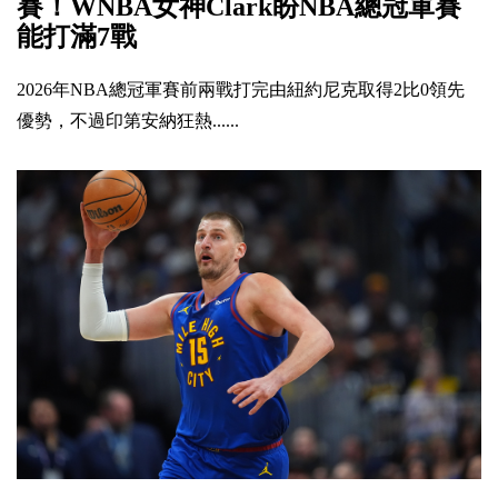
賽！WNBA女神Clark盼NBA總冠軍賽
能打滿7戰
2026年NBA總冠軍賽前兩戰打完由紐約尼克取得2比0領先
優勢，不過印第安納狂熱......