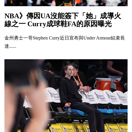
NBA》傳因UA沒能簽下「她」成導火
線之一 Curry成球鞋FA的原因曝光
金州勇士一哥Stephen Curry近日宣布與Under Armour結束長
達......