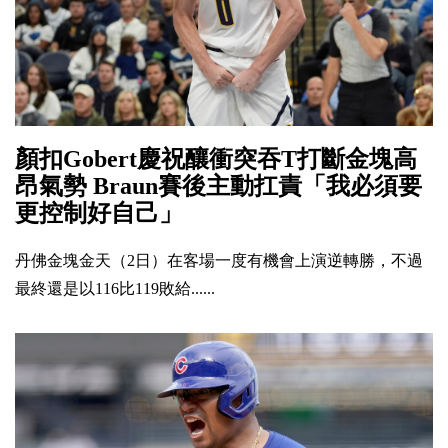
顏扣Gobert慶祝釀衝突吞T打斷金塊高
昂氣勢 Braun賽後主動扛責「我必須要
更控制好自己」
丹佛金塊金天（2日）在客場一度有機會上演逆轉勝，不過
最終還是以116比119敗給......