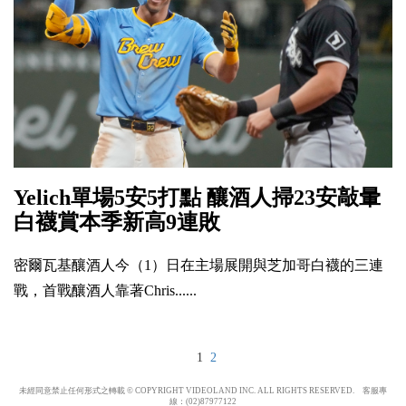
Yelich單場5安5打點 釀酒人掃23安敲暈
白襪賞本季新高9連敗
密爾瓦基釀酒人今（1）日在主場展開與芝加哥白襪的三連
戰，首戰釀酒人靠著Chris......
1
2
未經同意禁止任何形式之轉載 © COPYRIGHT VIDEOLAND INC. ALL RIGHTS RESERVED. 客服專
線：(02)87977122