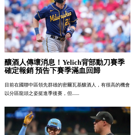
釀酒人傳壞消息！Yelich背部動刀賽季
確定報銷 預告下賽季滿血回歸
目前在國聯中區領先群雄的密爾瓦基釀酒人，有很高的機會
以分區龍頭之姿挺進季後賽，但......