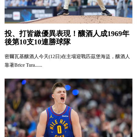
投、打皆繳優異表現！釀酒人成1969年
後第10支10連勝球隊
密爾瓦基釀酒人今天(12日)在主場迎戰匹茲堡海盜，釀酒人
靠著Brice Tura......