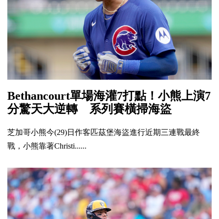
Bethancourt單場海灌7打點！小熊上演7
分驚天大逆轉 系列賽橫掃海盜
芝加哥小熊今(29)日作客匹茲堡海盜進行近期三連戰最終
戰，小熊靠著Christi......