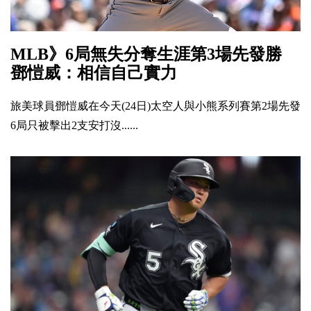
MLB》6局無失分奪生涯第3場先發勝
鄧愷威：相信自己實力
旅美球員鄧愷威在今天(24日)太空人與小熊系列賽第2場先發
6局只被擊出2支安打沒......