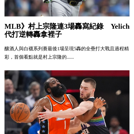
MLB》村上宗隆連3場轟寫紀錄 Yelich
代打逆轉轟拿裡子
釀酒人與白襪系列賽最後1場呈現5轟的全壘打大戰且過程精
彩，首個看點就是村上宗隆的......