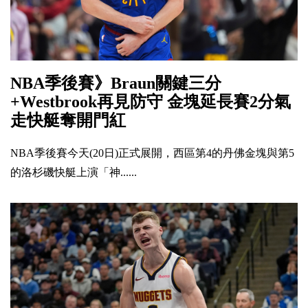
NBA季後賽》Braun關鍵三分
+Westbrook再見防守 金塊延長賽2分氣
走快艇奪開門紅
NBA季後賽今天(20日)正式展開，西區第4的丹佛金塊與第5
的洛杉磯快艇上演「神......