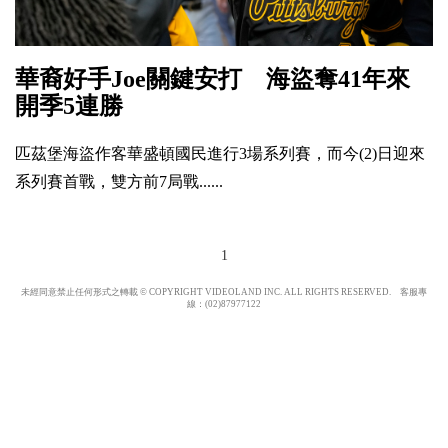
華裔好手Joe關鍵安打 海盜奪41年來
開季5連勝
匹茲堡海盜作客華盛頓國民進行3場系列賽，而今(2)日迎來
系列賽首戰，雙方前7局戰......
1
未經同意禁止任何形式之轉載 © COPYRIGHT VIDEOLAND INC. ALL RIGHTS RESERVED. 客服專
線：(02)87977122